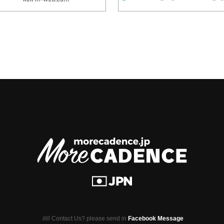
///// Contact Us? please send in
Facebook Message