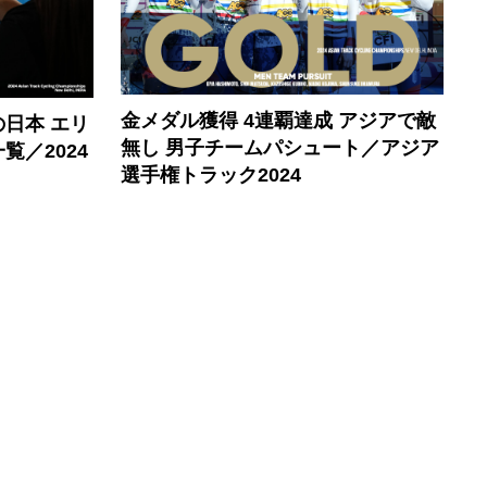
金メダル獲得 4連覇達成 アジアで敵
日本 エリ
無し 男子チームパシュート／アジア
／2024
選手権トラック2024