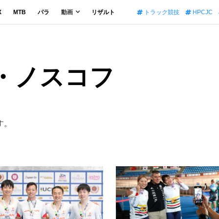
X
MTB
パラ
動画
リザルト
トラック競技
HPCJC
リ・ノスコフ
す。