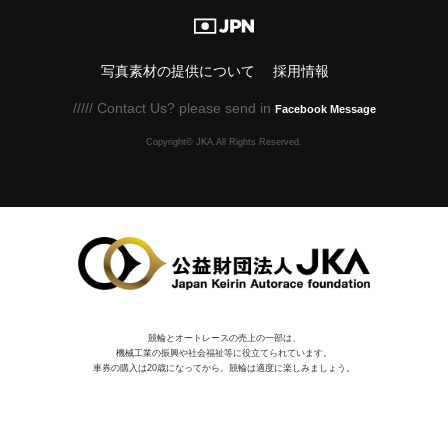
写真素材の提供について
採用情報
///// Contact Us? please send in
Facebook Message
Copyright© JKA.All Rights Reserved.
競輪とオートレースの売上の一部は、
機械⼯業の振興や社会福祉等に役⽴てられています。
車券の購入は20歳になってから。競輪は適度に楽しみましょう。