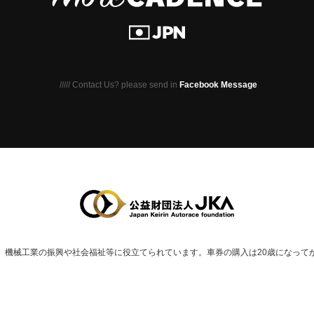
///// Contact Us? please send in
Facebook Message
、
機械⼯業の振興や社会福祉等に役⽴てられています。
車券の購入は20歳になって