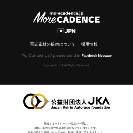
写真素材の提供について
採用情報
///// Contact Us? please send in
Facebook Message
Copyright© JKA.All Rights Reserved.
競輪とオートレースの売上の一部は、
機械⼯業の振興や社会福祉等に役⽴てられています。
車券の購入は20歳になってから。競輪は適度に楽しみましょう。