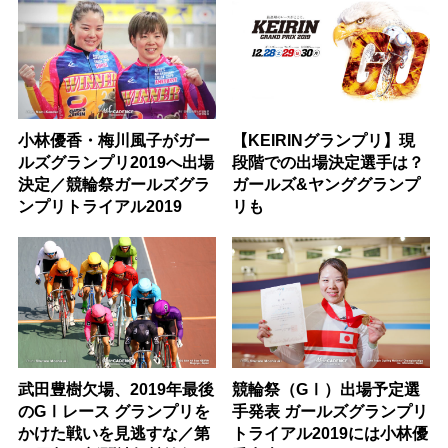
小林優香・梅川風子がガー
【KEIRINグランプリ】現
ルズグランプリ2019へ出場
段階での出場決定選手は？
決定／競輪祭ガールズグラ
ガールズ&ヤンググランプ
ンプリトライアル2019
リも
武田豊樹欠場、2019年最後
競輪祭（GⅠ）出場予定選
のGⅠレース グランプリを
手発表 ガールズグランプリ
かけた戦いを見逃すな／第
トライアル2019には小林優