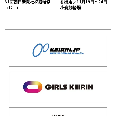
61回朝日新聞社杯競輪祭
香出走／11月19日〜24日
（GⅠ）
小倉競輪場