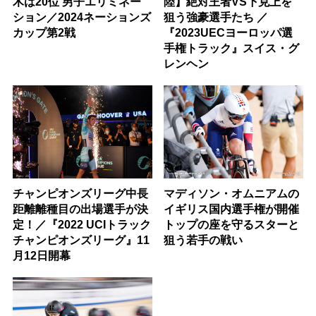
木は20位 男子エリミネー
陸】絶対王者VS下克上を
ション／2024ネーションズ
狙う強豪選手たち ／
カップ第2戦
『2023UECヨーロッパ選
手権トラック』スイス・グ
レンヘン
チャンピオンズリーグ中長
マディソン・オムニアムの
距離離種目の出場選手が決
イギリス国内選手権が開催
定！／『2022 UCIトラック
トップの座を守るスターと
チャンピオンズリーグ』11
狙う若手の戦い
月12日開幕