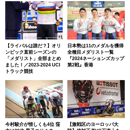
【ライバルは誰だ？】オリ
日本勢は11のメダルを獲得
ンピック直前シーズンの
全種目メダリスト一覧
「メダリスト」全部まとめ
『2024ネーションズカップ
ました！／2023-2024 UCI
第2戦』香港
トラック競技
今村駿介が惜しくも4位 窪
【激戦区のヨーロッパ大