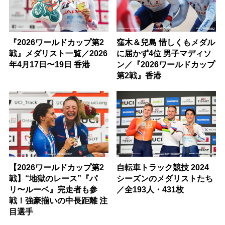
『2026ワールドカップ第2
窪木＆兒島 惜しくもメダル
戦』メダリスト一覧／2026
に届かず4位 男子マディソ
年4月17日〜19日 香港
ン／『2026ワールドカップ
第2戦』香港
【2026ワールドカップ第2
自転車トラック競技 2024
戦】“地獄のレース”『パ
シーズンのメダリストたち
リ〜ルーベ』完走者も参
／全193人・431枚
戦！強豪揃いの中長距離 注
目選手