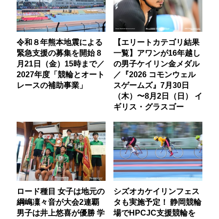
令和８年熊本地震による
【エリートカテゴリ結果
緊急支援の募集を開始 8
一覧】アワンが16年越し
月21日（金）15時まで／
の男子ケイリン金メダル
2027年度「競輪とオート
／『2026 コモンウェル
レースの補助事業」
スゲームズ』7月30日
（木）〜8月2日（日） イ
ギリス・グラスゴー
ロード種目 女子は地元の
シズオカケイリンフェス
綱嶋凜々音が大会2連覇
タも実施予定！ 静岡競輪
男子は井上悠喜が優勝 学
場でHPCJC支援競輪を