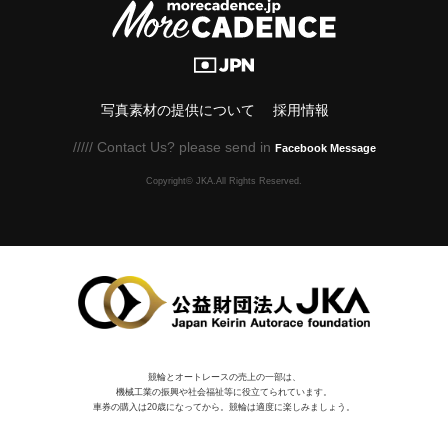
写真素材の提供について
採用情報
///// Contact Us? please send in
Facebook Message
Copyright© JKA.All Rights Reserved.
競輪とオートレースの売上の一部は、
機械⼯業の振興や社会福祉等に役⽴てられています。
車券の購入は20歳になってから。競輪は適度に楽しみましょう。