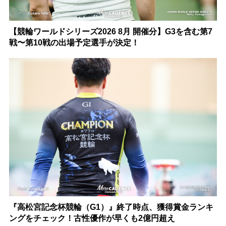
【競輪ワールドシリーズ2026 8月 開催分】G3を含む第7
戦〜第10戦の出場予定選手が決定！
『高松宮記念杯競輪（G1）』終了時点、獲得賞金ランキ
ングをチェック！古性優作が早くも2億円超え