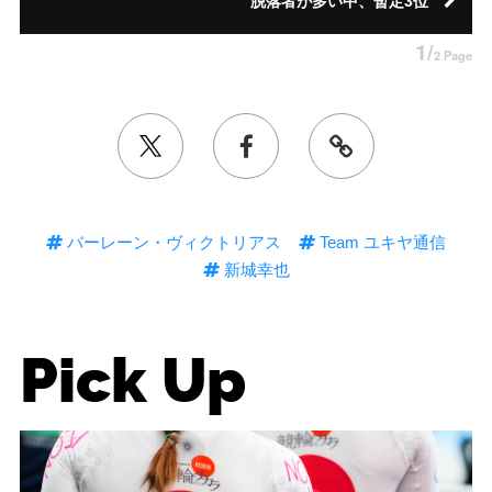
脱落者が多い中、暫定3位
1/
2 Page
バーレーン・ヴィクトリアス
Team ユキヤ通信
新城幸也
Pick Up