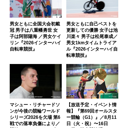
男女ともに全国大会初戴
男女ともに自己ベストを
冠 男子は八重幡勇世 女
更新しての優勝 女子は池
子は阿部陽海 ／男女ケイ
川楽々 男子は松尾泰成／
リン『2026インターハイ
男女1kmタイムトライア
自転車競技』
ル『2026インターハイ自
転車競技』
マシュー・リチャードソ
【放送予定・イベント情
ンが今後の競輪ワールド
報】『第69回オールスタ
シリーズ2026を欠場 第6
ー競輪（G1）』／8月11
戦での落車負傷により／
日（火・祝）〜16日