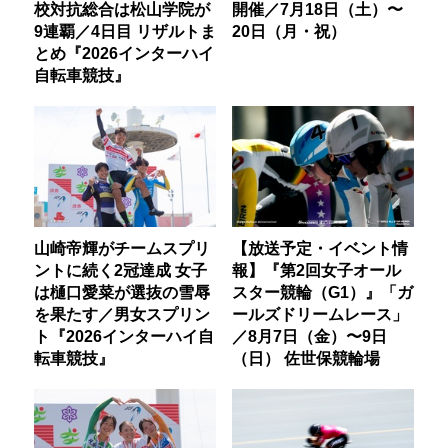
校対抗総合は松山学院が
開催／7月18日（土）〜
9連覇／4日目 リザルトま
20日（月・祝）
とめ『2026インターハイ
自転車競技』
山崎帝輝がチームスプリ
【放送予定・イベント情
ントに続く2冠達成 女子
報】『第2回女子オール
は樋口愛菜が選抜の雪辱
スター競輪（G1）』「ガ
を果たす／男女スプリン
ールズドリームレース」
ト『2026インターハイ自
／8月7日（金）〜9日
転車競技』
（日） 佐世保競輪場