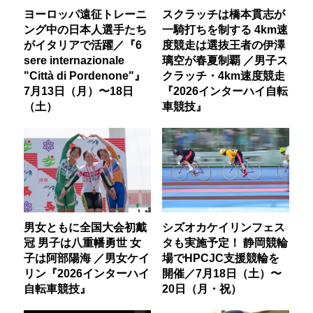
ヨーロッパ遠征トレーニ
スクラッチは橋本貫志が
ング中の日本人選手たち
一騎打ちを制する 4km速
がイタリアで活躍／『6
度競走は選抜王者の伊澤
sere internazionale
璃空が春夏制覇 ／男子ス
"Città di Pordenone"』
クラッチ・4km速度競走
7月13日（月）〜18日
『2026インターハイ自転
（土）
車競技』
男女ともに全国大会初戴
シズオカケイリンフェス
冠 男子は八重幡勇世 女
タも実施予定！ 静岡競輪
子は阿部陽海 ／男女ケイ
場でHPCJC支援競輪を
リン『2026インターハイ
開催／7月18日（土）〜
自転車競技』
20日（月・祝）