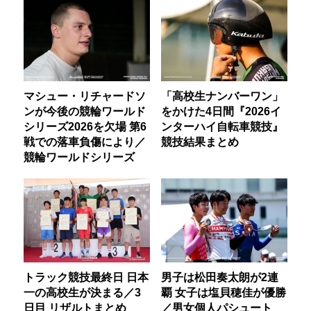
マシュー・リチャードソ
「高校生ナンバーワン」
ンが今後の競輪ワールド
をかけた4日間『2026イ
シリーズ2026を欠場 第6
ンターハイ自転車競技』
戦での落車負傷により／
競技結果まとめ
競輪ワールドシリーズ
トラック競技最終日 日本
男子は松田奏太朗が2連
一の高校生が決まる／3
覇 女子は塩貝穂佳が優勝
日目 リザルトまとめ
／男女個人パシュート