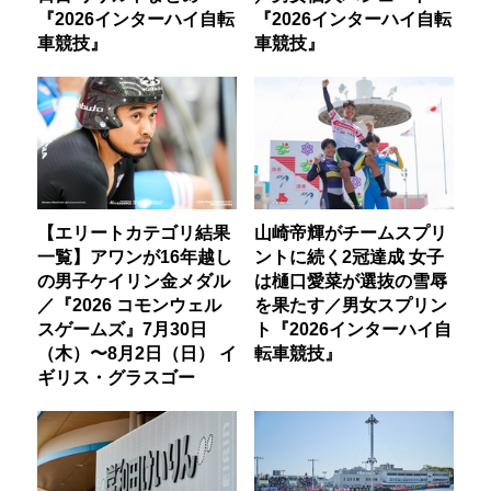
『2026インターハイ自転
『2026インターハイ自転
車競技』
車競技』
【エリートカテゴリ結果
山崎帝輝がチームスプリ
一覧】アワンが16年越し
ントに続く2冠達成 女子
の男子ケイリン金メダル
は樋口愛菜が選抜の雪辱
／『2026 コモンウェル
を果たす／男女スプリン
スゲームズ』7月30日
ト『2026インターハイ自
（木）〜8月2日（日） イ
転車競技』
ギリス・グラスゴー