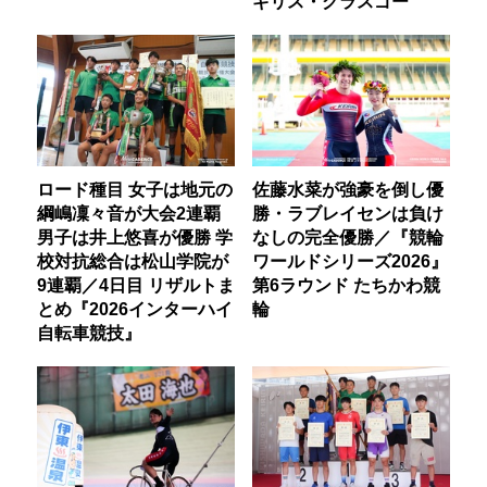
ギリス・グラスゴー
ロード種目 女子は地元の
佐藤水菜が強豪を倒し優
綱嶋凜々音が大会2連覇
勝・ラブレイセンは負け
男子は井上悠喜が優勝 学
なしの完全優勝／『競輪
校対抗総合は松山学院が
ワールドシリーズ2026』
9連覇／4日目 リザルトま
第6ラウンド たちかわ競
とめ『2026インターハイ
輪
自転車競技』