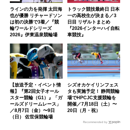
ラインの力を発揮 太田海
トラック競技最終日 日本
也が優勝 リチャードソン
一の高校生が決まる／3
は初の決勝で3着／『競
日目 リザルトまとめ
輪ワールドシリーズ
『2026インターハイ自転
2026』伊東温泉競輪場
車競技』
【放送予定・イベント情
シズオカケイリンフェス
報】『第2回女子オール
タも実施予定！ 静岡競輪
スター競輪（G1）』「ガ
場でHPCJC支援競輪を
ールズドリームレース」
開催／7月18日（土）〜
／8月7日（金）〜9日
20日（月・祝）
（日） 佐世保競輪場
Recommended by