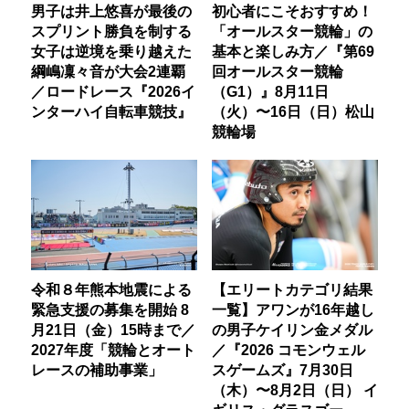
男子は井上悠喜が最後の
初心者にこそおすすめ！
スプリント勝負を制する
「オールスター競輪」の
女子は逆境を乗り越えた
基本と楽しみ方／『第69
綱嶋凜々音が大会2連覇
回オールスター競輪
／ロードレース『2026イ
（G1）』8月11日
ンターハイ自転車競技』
（火）〜16日（日）松山
競輪場
令和８年熊本地震による
【エリートカテゴリ結果
緊急支援の募集を開始 8
一覧】アワンが16年越し
月21日（金）15時まで／
の男子ケイリン金メダル
2027年度「競輪とオート
／『2026 コモンウェル
レースの補助事業」
スゲームズ』7月30日
（木）〜8月2日（日） イ