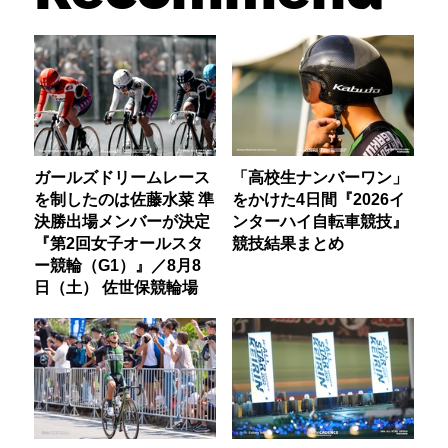
ガールズドリームレース
「高校生ナンバーワン」
を制したのは佐藤水菜 準
をかけた4日間『2026イ
決勝出場メンバーが決定
ンターハイ自転車競技』
『第2回女子オールスタ
競技結果まとめ
ー競輪（G1）』／8月8
日（土） 佐世保競輪場