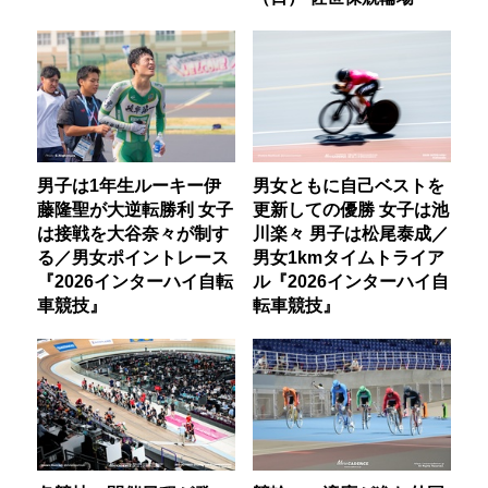
男子は1年生ルーキー伊
男女ともに自己ベストを
藤隆聖が大逆転勝利 女子
更新しての優勝 女子は池
は接戦を大谷奈々が制す
川楽々 男子は松尾泰成／
る／男女ポイントレース
男女1kmタイムトライア
『2026インターハイ自転
ル『2026インターハイ自
車競技』
転車競技』