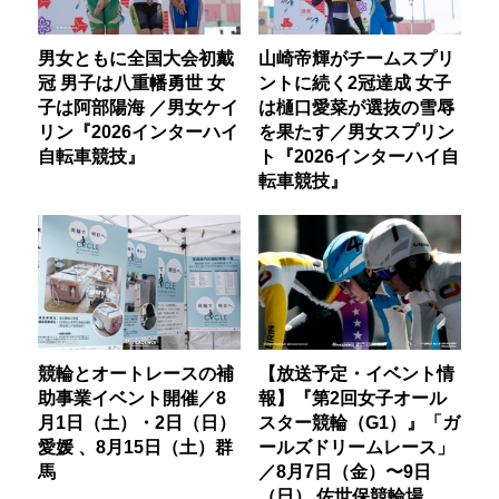
男女ともに全国大会初戴
山崎帝輝がチームスプリ
冠 男子は八重幡勇世 女
ントに続く2冠達成 女子
子は阿部陽海 ／男女ケイ
は樋口愛菜が選抜の雪辱
リン『2026インターハイ
を果たす／男女スプリン
自転車競技』
ト『2026インターハイ自
転車競技』
競輪とオートレースの補
【放送予定・イベント情
助事業イベント開催／8
報】『第2回女子オール
月1日（土）・2日（日）
スター競輪（G1）』「ガ
愛媛 、8月15日（土）群
ールズドリームレース」
馬
／8月7日（金）〜9日
（日） 佐世保競輪場