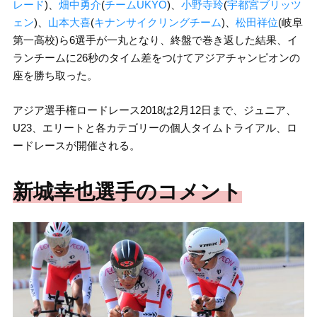
レード
)、
畑中勇介
(
チームUKYO
)、
小野寺玲
(
宇都宮ブリッツ
ェン
)、
山本大喜
(
キナンサイクリングチーム
)、
松田祥位
(岐阜
第一高校)ら6選手が一丸となり、終盤で巻き返した結果、イ
ランチームに26秒のタイム差をつけてアジアチャンピオンの
座を勝ち取った。
アジア選手権ロードレース2018は2月12日まで、ジュニア、
U23、エリートと各カテゴリーの個人タイムトライアル、ロ
ードレースが開催される。
新城幸也選手のコメント