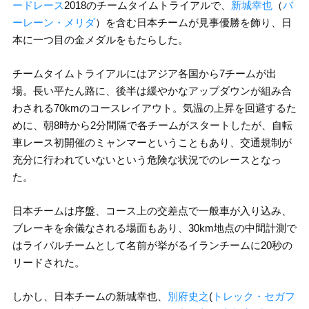
ードレース
2018のチームタイムトライアルで、
新城幸也
（
バ
ーレーン・メリダ
）を含む日本チームが見事優勝を飾り、日
本に一つ目の金メダルをもたらした。
チームタイムトライアルにはアジア各国から7チームが出
場。長い平たん路に、後半は緩やかなアップダウンが組み合
わされる70kmのコースレイアウト。気温の上昇を回避するた
めに、朝8時から2分間隔で各チームがスタートしたが、自転
車レース初開催のミャンマーということもあり、交通規制が
充分に行われていないという危険な状況でのレースとなっ
た。
日本チームは序盤、コース上の交差点で一般車が入り込み、
ブレーキを余儀なされる場面もあり、30km地点の中間計測で
はライバルチームとして名前が挙がるイランチームに20秒の
リードされた。
しかし、日本チームの新城幸也、
別府史之
(
トレック・セガフ