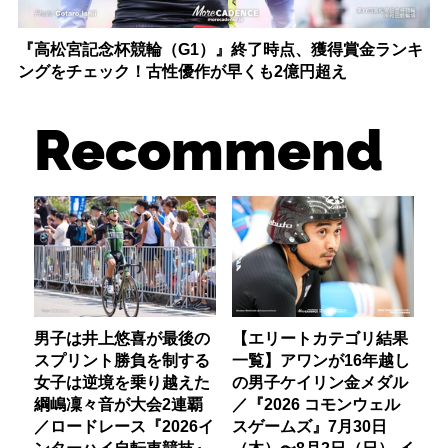
『高松宮記念杯競輪（G1）』終了時点、獲得賞金ランキ
ングをチェック！古性優作が早くも2億円超え
Recommend
男子は井上悠喜が最後の
【エリートカテゴリ結果
スプリント勝負を制する
一覧】アワンが16年越し
女子は逆境を乗り越えた
の男子ケイリン金メダル
綱嶋凜々音が大会2連覇
／『2026 コモンウェル
／ロードレース『2026イ
スゲームズ』7月30日
ンターハイ自転車競技』
（木）〜8月2日（日） イ