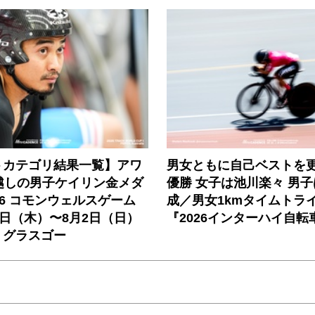
トカテゴリ結果一覧】アワ
男女ともに自己ベストを
越しの男子ケイリン金メダ
優勝 女子は池川楽々 男
26 コモンウェルスゲーム
成／男女1kmタイムトラ
0日（木）〜8月2日（日）
『2026インターハイ自転
・グラスゴー