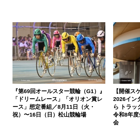
『第69回オールスター競輪（G1）』
【開催ス
「ドリームレース」「オリオン賞レ
2026イ
ース」想定番組／8月11日（火・
ら トラ
祝）〜16日（日）松山競輪場
令和8年
会