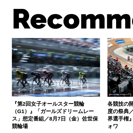
Recomm
『第2回女子オールスター競輪
各競技の開
（G1）』「ガールズドリームレー
度の祭典／
ス」想定番組／8月7日（金）佐世保
界選手権
競輪場
ォワ