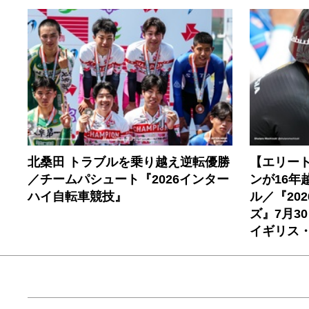
北桑田 トラブルを乗り越え逆転優勝
【エリー
／チームパシュート『2026インター
ンが16年
ハイ自転車競技』
ル／『20
ズ』7月3
イギリス