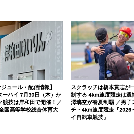
ケジュール・配信情報】
スクラッチは橋本貫志が
ンターハイ 7月30日（木）か
制する 4km速度競走は
ック競技は岸和田で開催！／
澤璃空が春夏制覇 ／男子
度全国高等学校総合体育大
チ・4km速度競走『202
イ自転車競技』