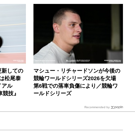
更新しての
マシュー・リチャードソンが今後の
子は松尾泰
競輪ワールドシリーズ2026を欠場
イアル
第6戦での落車負傷により／競輪ワ
車競技』
ールドシリーズ
Recommended by