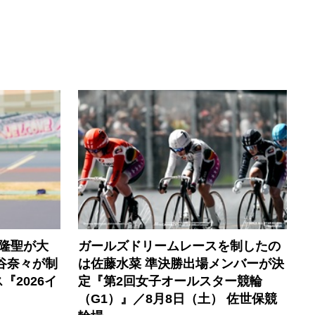
隆聖が大
ガールズドリームレースを制したの
谷奈々が制
は佐藤水菜 準決勝出場メンバーが決
2026イ
定『第2回女子オールスター競輪
（G1）』／8月8日（土） 佐世保競