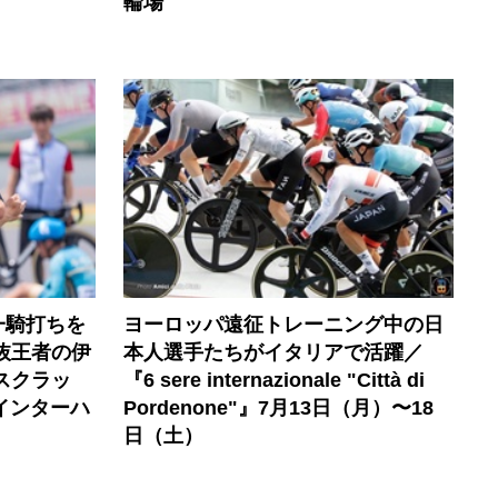
輪場
一騎打ちを
ヨーロッパ遠征トレーニング中の日
選抜王者の伊
本人選手たちがイタリアで活躍／
スクラッ
『6 sere internazionale "Città di
6インターハ
Pordenone"』7月13日（月）〜18
日（土）