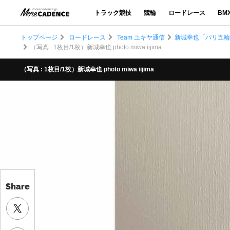
トラック競技
競輪
ロードレース
BM
トップページ
ロードレース
Team ユキヤ通信
新城幸也「パリ五輪ま
（写真 : 1枚目/1枚）新城幸也 photo miwa iijima
（写真 : 1枚目/1枚）新城幸也 photo miwa iijima
Share