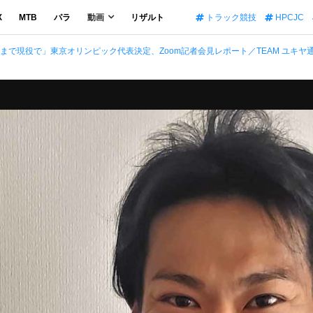
X
MTB
パラ
動画
リザルト
トラック競技
HPCJC
で現役で」東京オリンピック代表決定、Zoom記者会見レポート／TEAM ユキヤ通信2