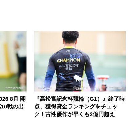
6 8月 開
『高松宮記念杯競輪（G1）』終了時
10戦の出
点、獲得賞金ランキングをチェッ
ク！古性優作が早くも2億円超え