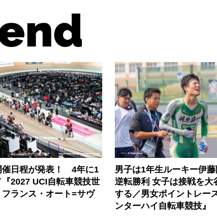
end
催日程が発表！ 4年に1
男子は1年生ルーキー伊藤
『2027 UCI自転車競技世
逆転勝利 女子は接戦を大
』フランス・オート=サヴ
する／男女ポイントレース『
ンターハイ自転車競技』