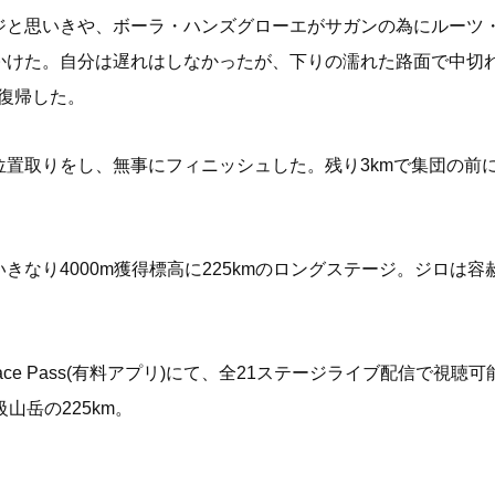
ジと思いきや、ボーラ・ハンズグローエがサガンの為にルーツ
かけた。自分は遅れはしなかったが、下りの濡れた路面で中切
に復帰した。
位置取りをし、無事にフィニッシュした。残り3kmで集団の前
きなり4000m獲得標高に225kmのロングステージ。ジロは
ce Pass(有料アプリ)にて、全21ステージライブ配信で視聴
山岳の225km。