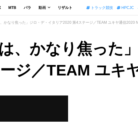
X
MTB
パラ
動画
リザルト
トラック競技
HPCJC
かなり焦った」ジロ・デ・イタリア2020 第4ステージ／TEAM ユキヤ通信2020 №
は、かなり焦った
テージ／TEAM ユキヤ