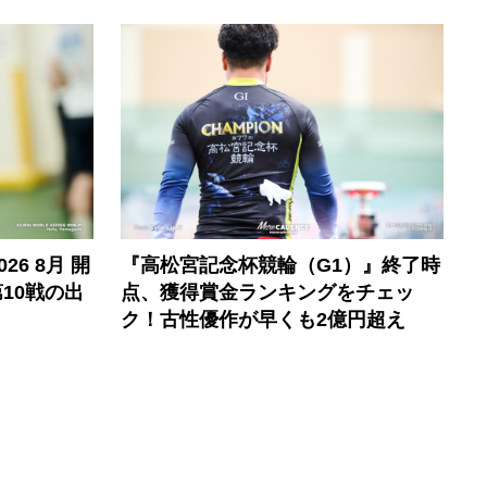
6 8月 開
『高松宮記念杯競輪（G1）』終了時
10戦の出
点、獲得賞金ランキングをチェッ
ク！古性優作が早くも2億円超え