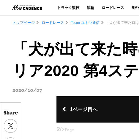
トラック競技
競輪
ロードレース
BM
トップページ
ロードレース
Team ユキヤ通信
「犬が出て来た時は、
「犬が出て来た時
リア2020 第4ス
2020/10/07
1ページ目へ
Share
2/
2 Page