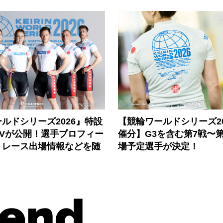
ルドシリーズ2026』特設
【競輪ワールドシリーズ202
PVが公開！選手プロフィー
催分】G3を含む第7戦〜第
、レース出場情報などを随
場予定選手が決定！
end