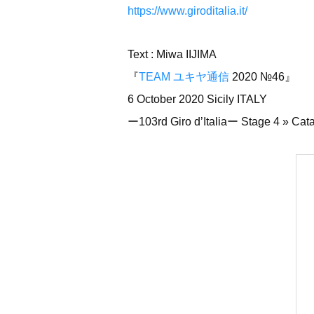
https://www.giroditalia.it/
Text : Miwa IIJIMA
『
TEAM ユキヤ通信
2020 №46』
6 October 2020 Sicily ITALY
ー103rd Giro d’Italiaー Stage 4 » Catan