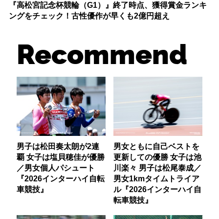
『高松宮記念杯競輪（G1）』終了時点、獲得賞金ランキ
ングをチェック！古性優作が早くも2億円超え
Recommend
男子は松田奏太朗が2連
男女ともに自己ベストを
覇 女子は塩貝穂佳が優勝
更新しての優勝 女子は池
／男女個人パシュート
川楽々 男子は松尾泰成／
『2026インターハイ自転
男女1kmタイムトライア
車競技』
ル『2026インターハイ自
転車競技』