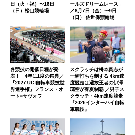
日（火・祝）〜16日
ールズドリームレース」
（日）松山競輪場
／8月7日（金）〜9日
（日） 佐世保競輪場
各競技の開催日程が発
スクラッチは橋本貫志が
表！ 4年に1度の祭典／
一騎打ちを制する 4km速
『2027 UCI自転車競技世
度競走は選抜王者の伊澤
界選手権』フランス・オ
璃空が春夏制覇 ／男子ス
ート=サヴォワ
クラッチ・4km速度競走
『2026インターハイ自転
車競技』