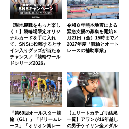
【現地観戦をもっと楽し
令和８年熊本地震による
く！】競輪場限定オリジ
緊急支援の募集を開始 8
ナルカードを手に入れ
月21日（金）15時まで／
て、SNSに投稿するとサ
2027年度「競輪とオート
イン入りグッズが当たる
レースの補助事業」
チャンス／『競輪ワール
ドシリーズ2026』
『第69回オールスター競
【エリートカテゴリ結果
輪（G1）』「ドリームレ
一覧】アワンが16年越し
ース」「オリオン賞レー
の男子ケイリン金メダル