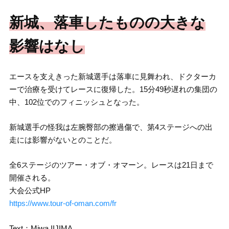
新城、落車したものの大きな
影響はなし
エースを支えきった新城選手は落車に見舞われ、ドクターカ
ーで治療を受けてレースに復帰した。15分49秒遅れの集団の
中、102位でのフィニッシュとなった。
新城選手の怪我は左腕臀部の擦過傷で、第4ステージへの出
走には影響がないとのことだ。
全6ステージのツアー・オブ・オマーン。レースは21日まで
開催される。
大会公式HP
https://www.tour-of-oman.com/fr
Text：Miwa IIJIMA