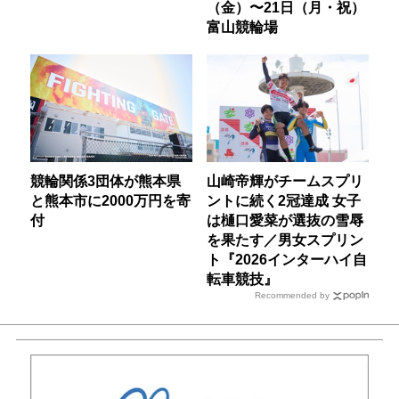
（金）〜21日（月・祝）
富山競輪場
競輪関係3団体が熊本県
山崎帝輝がチームスプリ
と熊本市に2000万円を寄
ントに続く2冠達成 女子
付
は樋口愛菜が選抜の雪辱
を果たす／男女スプリン
ト『2026インターハイ自
転車競技』
Recommended by