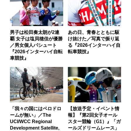
男子は松田奏太朗が2連
あの日、青春とともに駆
覇 女子は塩貝穂佳が優勝
け抜けた／写真で振り返
／男女個人パシュート
る『2026インターハイ自
『2026インターハイ自転
転車競技』
車競技』
「我々の国にはベロドロ
【放送予定・イベント情
ームが無い」／The
報】『第2回女子オール
UCI/WCC Regional
スター競輪（G1）』「ガ
Development Satellite,
ールズドリームレース」