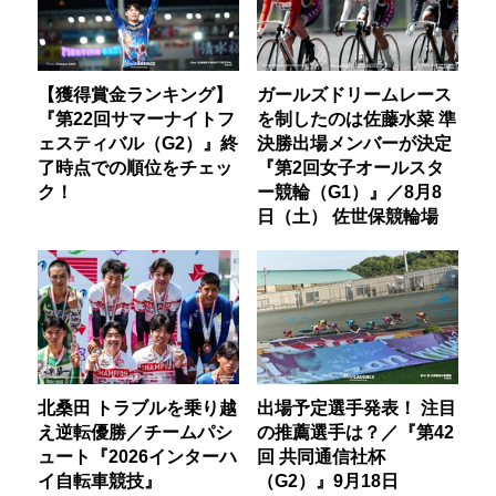
【獲得賞金ランキング】
ガールズドリームレース
『第22回サマーナイトフ
を制したのは佐藤水菜 準
ェスティバル（G2）』終
決勝出場メンバーが決定
了時点での順位をチェッ
『第2回女子オールスタ
ク！
ー競輪（G1）』／8月8
日（土） 佐世保競輪場
北桑田 トラブルを乗り越
出場予定選手発表！ 注目
え逆転優勝／チームパシ
の推薦選手は？／『第42
ュート『2026インターハ
回 共同通信社杯
イ自転車競技』
（G2）』9月18日