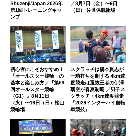
Shuzenji/Japan 2026年
／8月7日（金）〜9日
第1回トレーニングキャ
（日） 佐世保競輪場
ンプ
初心者にこそおすすめ！
スクラッチは橋本貫志が
「オールスター競輪」の
一騎打ちを制する 4km速
基本と楽しみ方／『第69
度競走は選抜王者の伊澤
回オールスター競輪
璃空が春夏制覇 ／男子ス
（G1）』8月11日
クラッチ・4km速度競走
（火）〜16日（日）松山
『2026インターハイ自転
競輪場
車競技』