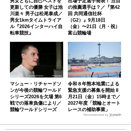
男女ともに自己ベストを
出場予定選手発表！ 注目
更新しての優勝 女子は池
の推薦選手は？／『第42
川楽々 男子は松尾泰成／
回 共同通信社杯
男女1kmタイムトライア
（G2）』9月18日
ル『2026インターハイ自
（金）〜21日（月・祝）
転車競技』
富山競輪場
マシュー・リチャードソ
令和８年熊本地震による
ンが今後の競輪ワールド
緊急支援の募集を開始 8
シリーズ2026を欠場 第6
月21日（金）15時まで／
戦での落車負傷により／
2027年度「競輪とオート
競輪ワールドシリーズ
レースの補助事業」
Recommended by