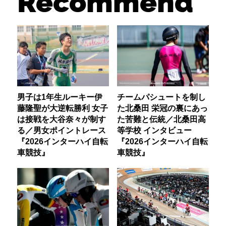
Recommend
男子は1年生ルーキー伊
チームパシュートを制し
藤隆聖が大逆転勝利 女子
た北桑田 栄冠の裏にあっ
は接戦を大谷奈々が制す
た苦難と伝統／北桑田高
る／男女ポイントレース
等学校 インタビュー
『2026インターハイ自転
『2026インターハイ自転
車競技』
車競技』