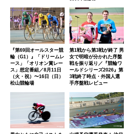
『第69回オールスター競
第1戦から第3戦が終了 男
輪（G1）』「ドリームレ
女で明暗が分かれた序盤
ース」「オリオン賞レー
戦を振り返り／『競輪ワ
ス」想定番組／8月11日
ールドシリーズ2026』第
（火・祝）〜16日（日）
3戦終了時点・外国人選
松山競輪場
手序盤戦レビュー