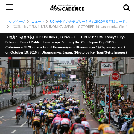
トップページ
ニュース
UCIが全てのカテゴリーを含む2020年改訂版ロードレー
（写真 : 1枚目/1枚）UTSUNOMIYA, JAPAN – OCTOBER 19: Utsunomiya City / Peloton / Fans
（写真 : 1枚目/1枚）UTSUNOMIYA, JAPAN – OCTOBER 19: Utsunomiya City /
Peloton / Fans / Public / Landscape / during the 28th Japan Cup 2019 –
Criterium a 38,2km race from Utsunomiya to Utsunomiya / @Japancup_ofc /
on October 19, 2019 in Utsunomiya, Japan. (Photo by Kei Tsuji/Getty Images)