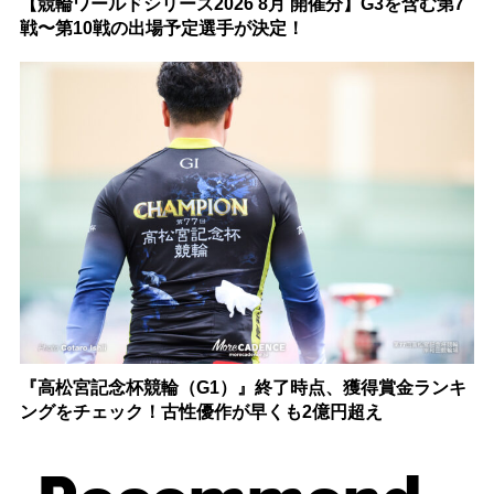
【競輪ワールドシリーズ2026 8月 開催分】G3を含む第7
戦〜第10戦の出場予定選手が決定！
『高松宮記念杯競輪（G1）』終了時点、獲得賞金ランキ
ングをチェック！古性優作が早くも2億円超え