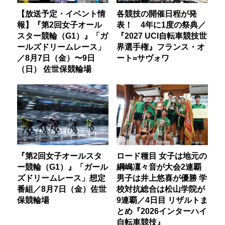
【放送予定・イベント情
各競技の開催日程が発
報】『第2回女子オール
表！ 4年に1度の祭典／
スター競輪（G1）』「ガ
『2027 UCI自転車競技世
ールズドリームレース」
界選手権』フランス・オ
／8月7日（金）〜9日
ート=サヴォワ
（日） 佐世保競輪場
『第2回女子オールスタ
ロード種目 女子は地元の
ー競輪（G1）』「ガール
綱嶋凜々音が大会2連覇
ズドリームレース」想定
男子は井上悠喜が優勝 学
番組／8月7日（金）佐世
校対抗総合は松山学院が
保競輪場
9連覇／4日目 リザルトま
とめ『2026インターハイ
自転車競技』