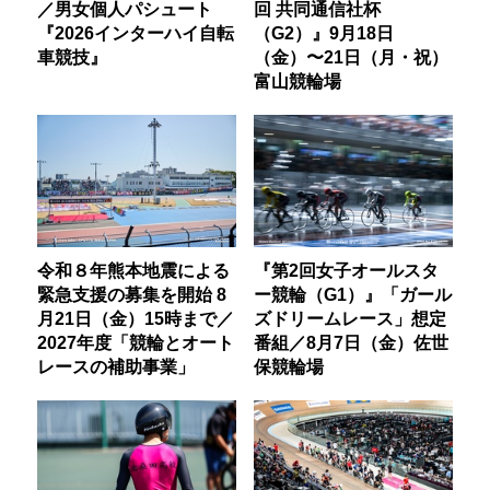
／男女個人パシュート
回 共同通信社杯
『2026インターハイ自転
（G2）』9月18日
車競技』
（金）〜21日（月・祝）
富山競輪場
令和８年熊本地震による
『第2回女子オールスタ
緊急支援の募集を開始 8
ー競輪（G1）』「ガール
月21日（金）15時まで／
ズドリームレース」想定
2027年度「競輪とオート
番組／8月7日（金）佐世
レースの補助事業」
保競輪場