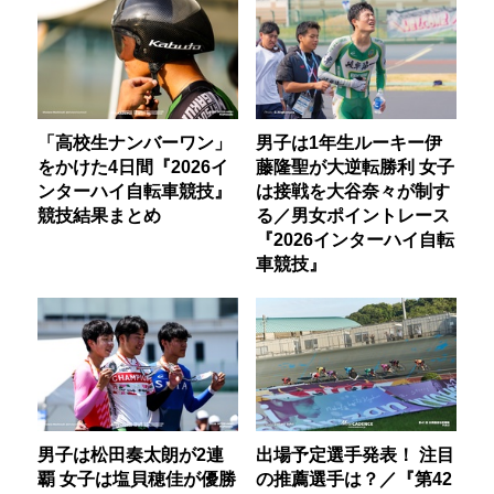
「高校生ナンバーワン」
男子は1年生ルーキー伊
をかけた4日間『2026イ
藤隆聖が大逆転勝利 女子
ンターハイ自転車競技』
は接戦を大谷奈々が制す
競技結果まとめ
る／男女ポイントレース
『2026インターハイ自転
車競技』
男子は松田奏太朗が2連
出場予定選手発表！ 注目
覇 女子は塩貝穂佳が優勝
の推薦選手は？／『第42