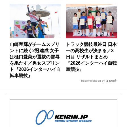
山崎帝輝がチームスプリ
トラック競技最終日 日本
ントに続く2冠達成 女子
一の高校生が決まる／3
は樋口愛菜が選抜の雪辱
日目 リザルトまとめ
を果たす／男女スプリン
『2026インターハイ自転
ト『2026インターハイ自
車競技』
転車競技』
Recommended by