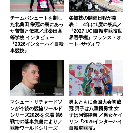
チームパシュートを制し
各競技の開催日程が発
た北桑田 栄冠の裏にあっ
表！ 4年に1度の祭典／
た苦難と伝統／北桑田高
『2027 UCI自転車競技世
等学校 インタビュー
界選手権』フランス・オ
『2026インターハイ自転
ート=サヴォワ
車競技』
マシュー・リチャードソ
男女ともに全国大会初戴
ンが今後の競輪ワールド
冠 男子は八重幡勇世 女
シリーズ2026を欠場 第6
子は阿部陽海 ／男女ケイ
戦での落車負傷により／
リン『2026インターハイ
競輪ワールドシリーズ
自転車競技』