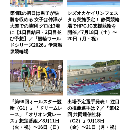
第4戦の初日は男子が快
シズオカケイリンフェス
勝を収める 女子は仲澤が
タも実施予定！ 静岡競輪
大差での勝利 グロは3着
場でHPCJC支援競輪を
に【1日目結果・2日目並
開催／7月18日（土）〜
び予想】／『競輪ワール
20日（月・祝）
ドシリーズ2026』伊東温
泉競輪場
『第69回オールスター競
出場予定選手発表！ 注目
輪（G1）』「ドリームレ
の推薦選手は？／『第42
ース」「オリオン賞レー
回 共同通信社杯
ス」想定番組／8月11日
（G2）』9月18日
（火・祝）〜16日（日）
（金）〜21日（月・祝）