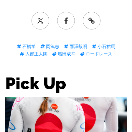
石橋学
岡篤志
雨澤毅明
小石祐馬
入部正太朗
増田成幸
ロードレース
Pick Up