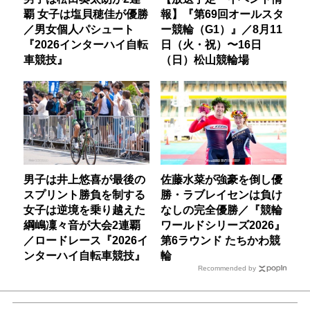
覇 女子は塩貝穂佳が優勝
報】『第69回オールスタ
／男女個人パシュート
ー競輪（G1）』／8月11
『2026インターハイ自転
日（火・祝）〜16日
車競技』
（日）松山競輪場
男子は井上悠喜が最後の
佐藤水菜が強豪を倒し優
スプリント勝負を制する
勝・ラブレイセンは負け
女子は逆境を乗り越えた
なしの完全優勝／『競輪
綱嶋凜々音が大会2連覇
ワールドシリーズ2026』
／ロードレース『2026イ
第6ラウンド たちかわ競
ンターハイ自転車競技』
輪
Recommended by