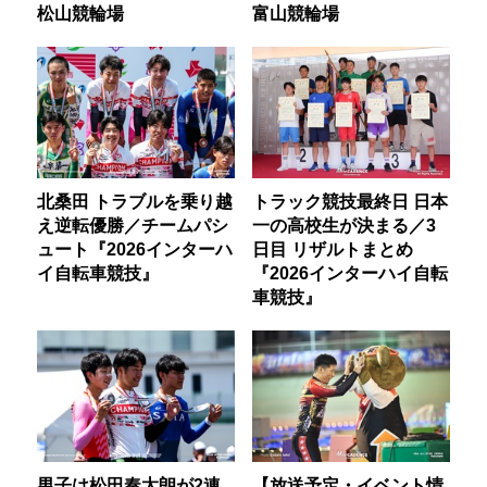
松山競輪場
富山競輪場
北桑田 トラブルを乗り越
トラック競技最終日 日本
え逆転優勝／チームパシ
一の高校生が決まる／3
ュート『2026インターハ
日目 リザルトまとめ
イ自転車競技』
『2026インターハイ自転
車競技』
男子は松田奏太朗が2連
【放送予定・イベント情