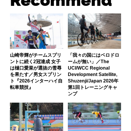
Recommend
山崎帝輝がチームスプリ
「我々の国にはベロドロ
ントに続く2冠達成 女子
ームが無い」／The
は樋口愛菜が選抜の雪辱
UCI/WCC Regional
を果たす／男女スプリン
Development Satellite,
ト『2026インターハイ自
Shuzenji/Japan 2026年
転車競技』
第1回トレーニングキャ
ンプ