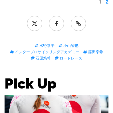
1
2
水野恭平
小山智也
インタープロサイクリングアカデミー
篠田幸希
石原悠希
ロードレース
Pick Up