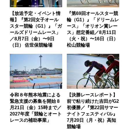
【放送予定・イベント情
『第69回オールスター競
報】『第2回女子オール
輪（G1）』「ドリームレ
スター競輪（G1）』「ガ
ース」「オリオン賞レー
ールズドリームレース」
ス」想定番組／8月11日
／8月7日（金）〜9日
（火・祝）〜16日（日）
（日） 佐世保競輪場
松山競輪場
令和８年熊本地震による
【決勝レースレポート】
緊急支援の募集を開始 8
前で粘り続けた吉田がG2
月21日（金）15時まで／
初優勝／『第22回サマー
2027年度「競輪とオート
ナイトフェスティバル』
レースの補助事業」
7月20日（月・祝）高知
競輪場