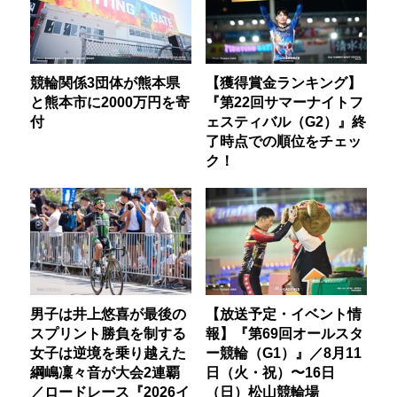
競輪関係3団体が熊本県
【獲得賞金ランキング】
と熊本市に2000万円を寄
『第22回サマーナイトフ
付
ェスティバル（G2）』終
了時点での順位をチェッ
ク！
男子は井上悠喜が最後の
【放送予定・イベント情
スプリント勝負を制する
報】『第69回オールスタ
女子は逆境を乗り越えた
ー競輪（G1）』／8月11
綱嶋凜々音が大会2連覇
日（火・祝）〜16日
／ロードレース『2026イ
（日）松山競輪場