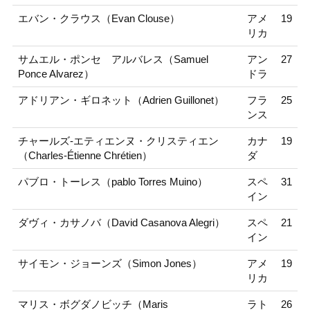
エバン・クラウス（Evan Clouse）
アメ
19
リカ
サムエル・ポンセ アルバレス（Samuel
アン
27
Ponce Alvarez）
ドラ
アドリアン・ギロネット（Adrien Guillonet）
フラ
25
ンス
チャールズ-エティエンヌ・クリスティエン
カナ
19
（Charles-Étienne Chrétien）
ダ
パブロ・トーレス（pablo Torres Muino）
スペ
31
イン
ダヴィ・カサノバ（David Casanova Alegri）
スペ
21
イン
サイモン・ジョーンズ（Simon Jones）
アメ
19
リカ
マリス・ボグダノビッチ（Maris
ラト
26