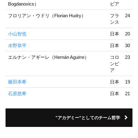
Bogdanovics）
ビア
フロリアン・ウドリ（Florian Hudry）
フラ
24
ンス
小山智也
日本
20
水野恭平
日本
30
エルナン・アギーレ（Hernán Aguirre）
コロ
23
ンビ
ア
篠田幸希
日本
19
石原悠希
日本
21
”アカデミー”としてのチーム哲学