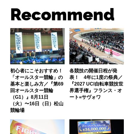
Recommend
初心者にこそおすすめ！
各競技の開催日程が発
「オールスター競輪」の
表！ 4年に1度の祭典／
基本と楽しみ方／『第69
『2027 UCI自転車競技世
回オールスター競輪
界選手権』フランス・オ
（G1）』8月11日
ート=サヴォワ
（火）〜16日（日）松山
競輪場