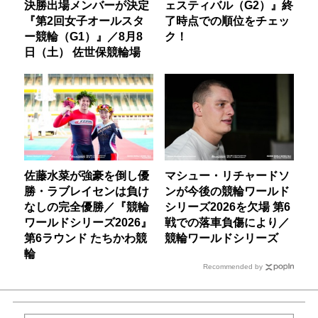
決勝出場メンバーが決定
ェスティバル（G2）』終
『第2回女子オールスタ
了時点での順位をチェッ
ー競輪（G1）』／8月8
ク！
日（土） 佐世保競輪場
佐藤水菜が強豪を倒し優
マシュー・リチャードソ
勝・ラブレイセンは負け
ンが今後の競輪ワールド
なしの完全優勝／『競輪
シリーズ2026を欠場 第6
ワールドシリーズ2026』
戦での落車負傷により／
第6ラウンド たちかわ競
競輪ワールドシリーズ
輪
Recommended by