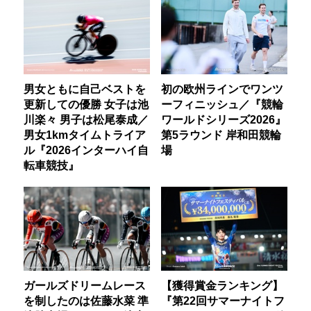
男女ともに自己ベストを
初の欧州ラインでワンツ
更新しての優勝 女子は池
ーフィニッシュ／『競輪
川楽々 男子は松尾泰成／
ワールドシリーズ2026』
男女1kmタイムトライア
第5ラウンド 岸和田競輪
ル『2026インターハイ自
場
転車競技』
ガールズドリームレース
【獲得賞金ランキング】
を制したのは佐藤水菜 準
『第22回サマーナイトフ