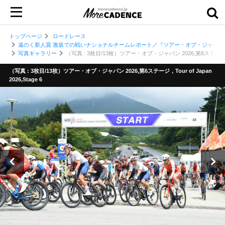
トップページ
ロードレース
遠のく新人賞 激坂での戦いナショナルチームレポート／『ツアー・オブ・ジャパン20
写真ギャラリー
（写真 : 3枚目/13枚）ツアー・オブ・ジャパン 2026,第6ステージ，Tour 
（写真 : 3枚目/13枚）ツアー・オブ・ジャパン 2026,第6ステージ，Tour of Japan
2026,Stage 6