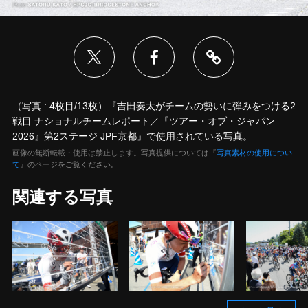
（写真 : 4枚目/13枚）『吉田奏太がチームの勢いに弾みをつける2
戦目 ナショナルチームレポート／『ツアー・オブ・ジャパン
2026』第2ステージ JPF京都』で使用されている写真。
画像の無断転載・使用は禁止します。写真提供については『
写真素材の使用につい
て
』のページをご覧ください。
関連する写真