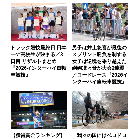
トラック競技最終日 日本
男子は井上悠喜が最後の
一の高校生が決まる／3
スプリント勝負を制する
日目 リザルトまとめ
女子は逆境を乗り越えた
『2026インターハイ自転
綱嶋凜々音が大会2連覇
車競技』
／ロードレース『2026イ
ンターハイ自転車競技』
【獲得賞金ランキング】
「我々の国にはベロドロ