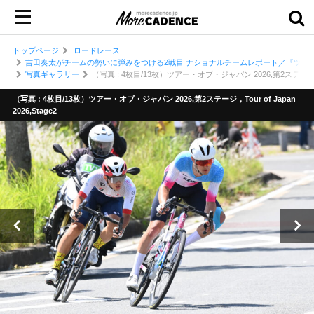
トップページ
ロードレース
吉田奏太がチームの勢いに弾みをつける2戦目 ナショナルチームレポート／『ツアー・
写真ギャラリー
（写真 : 4枚目/13枚）ツアー・オブ・ジャパン 2026,第2ステージ，Tour 
（写真 : 4枚目/13枚）ツアー・オブ・ジャパン 2026,第2ステージ，Tour of Japan
2026,Stage2