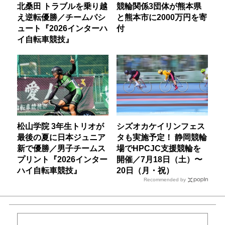
北桑田 トラブルを乗り越
競輪関係3団体が熊本県
え逆転優勝／チームパシ
と熊本市に2000万円を寄
ュート『2026インターハ
付
イ自転車競技』
松山学院 3年生トリオが
シズオカケイリンフェス
最後の夏に日本ジュニア
タも実施予定！ 静岡競輪
新で優勝／男子チームス
場でHPCJC支援競輪を
プリント『2026インター
開催／7月18日（土）〜
ハイ自転車競技』
20日（月・祝）
Recommended by