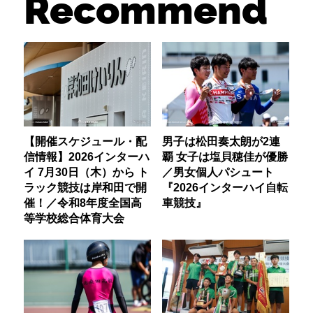
Recommend
【開催スケジュール・配
男子は松田奏太朗が2連
信情報】2026インターハ
覇 女子は塩貝穂佳が優勝
イ 7月30日（木）から ト
／男女個人パシュート
ラック競技は岸和田で開
『2026インターハイ自転
催！／令和8年度全国高
車競技』
等学校総合体育大会