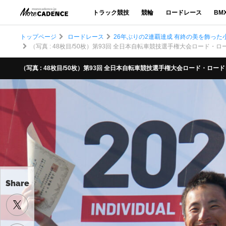
トラック競技
競輪
ロードレース
BM
トップページ
ロードレース
26年ぶりの2連覇達成 有終の美を飾っ
（写真 : 48枚目/50枚）第93回 全日本自転車競技選手権大会ロード・
（写真 : 48枚目/50枚）第93回 全日本自転車競技選手権大会ロード・ロー
Share