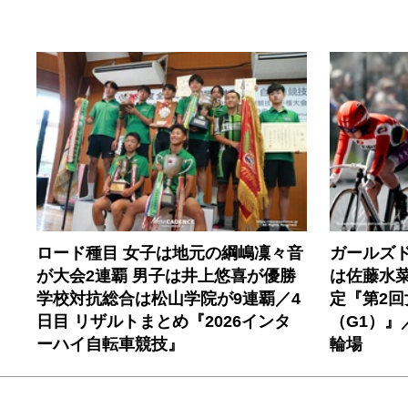
ロード種目 女子は地元の綱嶋凜々音
ガールズ
が大会2連覇 男子は井上悠喜が優勝
は佐藤水
学校対抗総合は松山学院が9連覇／4
定『第2
日目 リザルトまとめ『2026インタ
（G1）』
ーハイ自転車競技』
輪場