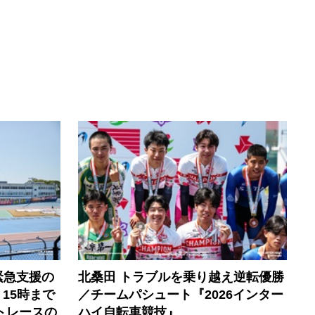
緊急支援の
北桑田 トラブルを乗り越え逆転優勝
）15時まで
／チームパシュート『2026インター
トレースの
ハイ自転車競技』