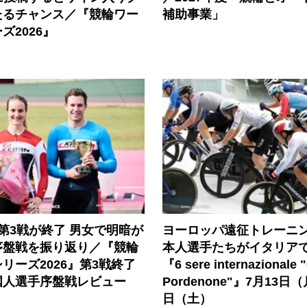
たるチャンス／『競輪ワー
補助事業」
ズ2026』
第3戦が終了 男女で明暗が
ヨーロッパ遠征トレーニ
序盤戦を振り返り／『競輪
本人選手たちがイタリア
リーズ2026』第3戦終了
『6 sere internazionale "
国人選手序盤戦レビュー
Pordenone"』7月13日
日（土）