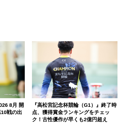
6 8月 開
『高松宮記念杯競輪（G1）』終了時
10戦の出
点、獲得賞金ランキングをチェッ
ク！古性優作が早くも2億円超え