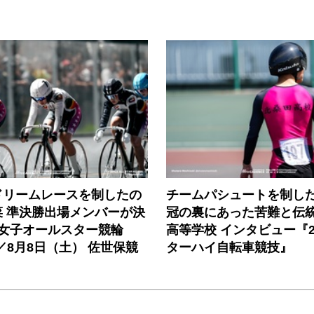
ドリームレースを制したの
チームパシュートを制した
菜 準決勝出場メンバーが決
冠の裏にあった苦難と伝
回女子オールスター競輪
高等学校 インタビュー『2
／8月8日（土） 佐世保競
ターハイ自転車競技』