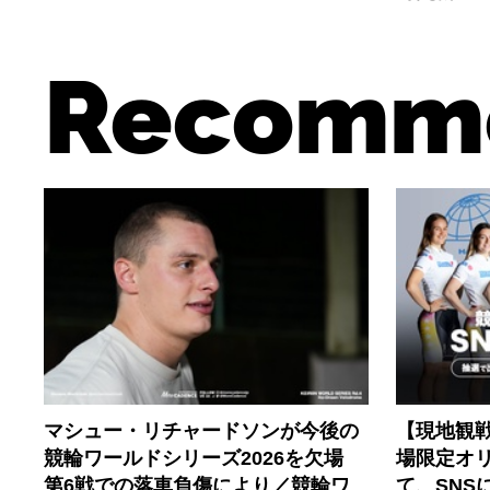
Recomm
マシュー・リチャードソンが今後の
【現地観
競輪ワールドシリーズ2026を欠場
場限定オ
第6戦での落車負傷により／競輪ワ
て、SNS