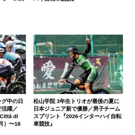
ング中の日
松山学院 3年生トリオが最後の夏に
で活躍／
日本ジュニア新で優勝／男子チーム
Città di
スプリント『2026インターハイ自転
（月）〜18
車競技』