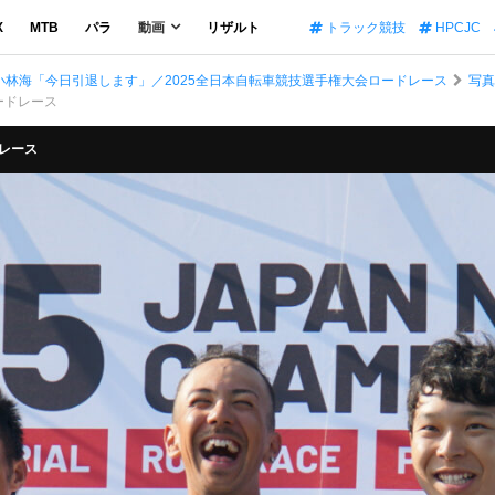
X
MTB
パラ
動画
リザルト
トラック競技
HPCJC
た小林海「今日引退します」／2025全日本自転車競技選手権大会ロードレース
写
ロードレース
ドレース