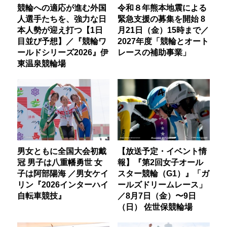
競輪への適応が進む外国
令和８年熊本地震による
人選手たちを、強力な日
緊急支援の募集を開始 8
本人勢が迎え打つ【1日
月21日（金）15時まで／
目並び予想】／『競輪ワ
2027年度「競輪とオート
ールドシリーズ2026』伊
レースの補助事業」
東温泉競輪場
男女ともに全国大会初戴
【放送予定・イベント情
冠 男子は八重幡勇世 女
報】『第2回女子オール
子は阿部陽海 ／男女ケイ
スター競輪（G1）』「ガ
リン『2026インターハイ
ールズドリームレース」
自転車競技』
／8月7日（金）〜9日
（日） 佐世保競輪場