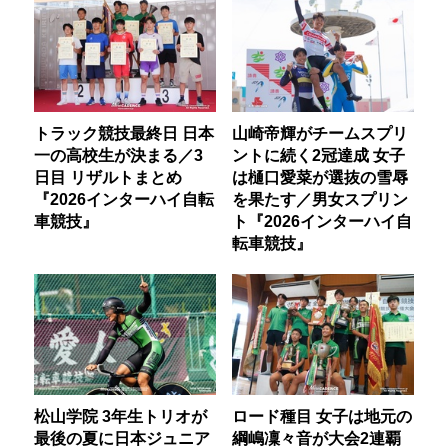
トラック競技最終日 日本
山崎帝輝がチームスプリ
一の高校生が決まる／3
ントに続く2冠達成 女子
日目 リザルトまとめ
は樋口愛菜が選抜の雪辱
『2026インターハイ自転
を果たす／男女スプリン
車競技』
ト『2026インターハイ自
転車競技』
松山学院 3年生トリオが
ロード種目 女子は地元の
最後の夏に日本ジュニア
綱嶋凜々音が大会2連覇