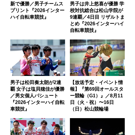
新で優勝／男子チームス
男子は井上悠喜が優勝 学
プリント『2026インター
校対抗総合は松山学院が
ハイ自転車競技』
9連覇／4日目 リザルトま
とめ『2026インターハイ
自転車競技』
男子は松田奏太朗が2連
【放送予定・イベント情
覇 女子は塩貝穂佳が優勝
報】『第69回オールスタ
／男女個人パシュート
ー競輪（G1）』／8月11
『2026インターハイ自転
日（火・祝）〜16日
車競技』
（日）松山競輪場