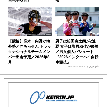
【競輪】窪木・内野が海
男子は松田奏太朗が2連
外勢と同あっせん トラッ
覇 女子は塩貝穂佳が優勝
クナショナルチームメン
／男女個人パシュート
バー出走予定／2026年8
『2026インターハイ自転
月
車競技』
Recommended by