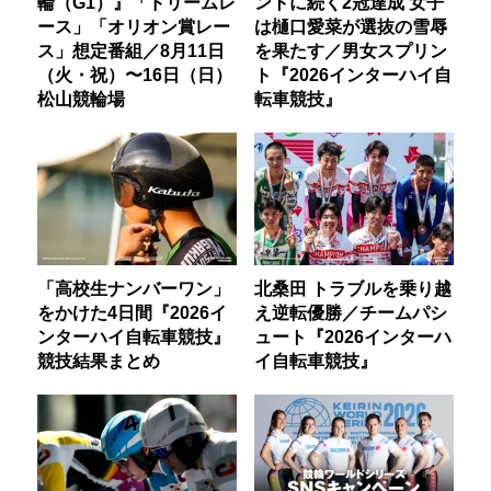
輪（G1）』「ドリームレ
ントに続く2冠達成 女子
ース」「オリオン賞レー
は樋口愛菜が選抜の雪辱
ス」想定番組／8月11日
を果たす／男女スプリン
（火・祝）〜16日（日）
ト『2026インターハイ自
松山競輪場
転車競技』
「高校生ナンバーワン」
北桑田 トラブルを乗り越
をかけた4日間『2026イ
え逆転優勝／チームパシ
ンターハイ自転車競技』
ュート『2026インターハ
競技結果まとめ
イ自転車競技』