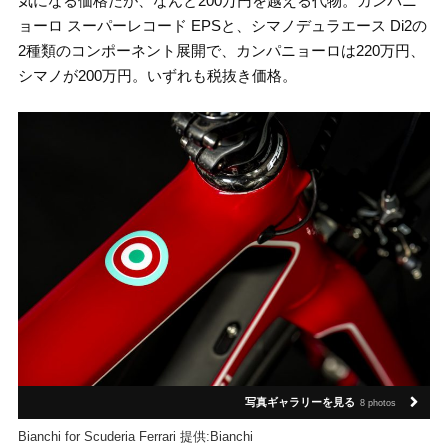
気になる価格だが、なんと200万円を越える代物。カンパニ
ョーロ スーパーレコード EPSと、シマノデュラエース Di2の
2種類のコンポーネント展開で、カンパニョーロは220万円、
シマノが200万円。いずれも税抜き価格。
写真ギャラリーを見る
8 photos
Bianchi for Scuderia Ferrari 提供:Bianchi