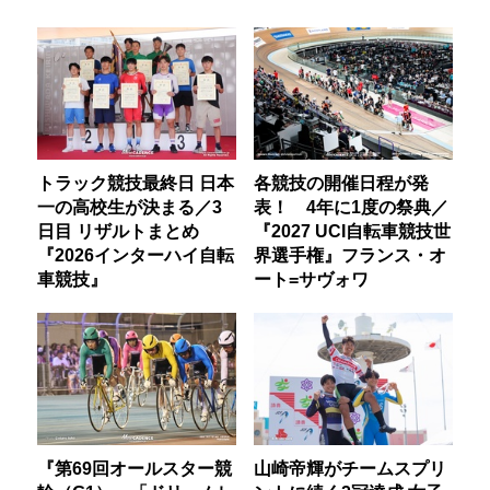
トラック競技最終日 日本
各競技の開催日程が発
一の高校生が決まる／3
表！ 4年に1度の祭典／
日目 リザルトまとめ
『2027 UCI自転車競技世
『2026インターハイ自転
界選手権』フランス・オ
車競技』
ート=サヴォワ
『第69回オールスター競
山崎帝輝がチームスプリ