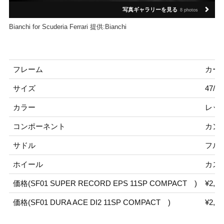
写真ギャラリーを見る
8 photos
Bianchi for Scuderia Ferrari 提供:Bianchi
フレーム
カーボ
サイズ
47/50
カラー
レッド(
コンポーネント
カンパ
サドル
フルカ
ホイール
カス
価格(SF01 SUPER RECORD EPS 11SP COMPACT )
¥2,2
価格(SF01 DURA ACE DI2 11SP COMPACT )
¥2,0