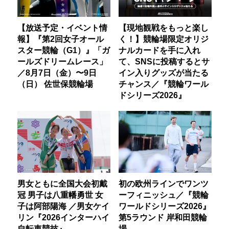
【放送予定・イベント情
【現地観戦をもっと楽し
報】『第2回女子オール
く！】競輪場限定オリジ
スター競輪（G1）』「ガ
ナルカードを手に入れ
ールズドリームレース」
て、SNSに投稿するとサ
／8月7日（金）〜9日
イン入りグッズが当たる
（日） 佐世保競輪場
チャンス／『競輪ワール
ドシリーズ2026』
男女ともに全国大会初戴
初の欧州ラインでワンツ
冠 男子は八重幡勇世 女
ーフィニッシュ／『競輪
子は阿部陽海 ／男女ケイ
ワールドシリーズ2026』
リン『2026インターハイ
第5ラウンド 岸和田競輪
自転車競技』
場