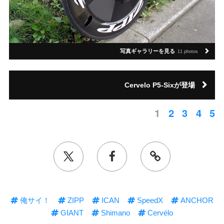
写真ギャラリーを見る
11 photos
Cervelo P5-Sixが登場
1
2
3
4
5
俺サイ！
ZIPP
ICAN
SpeedX
ANCHOR
GIANT
Shimano
Cervélo