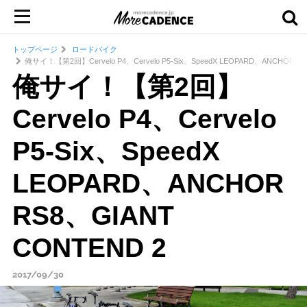
トップページ
ロードバイク
俺サイ！【第2回】Cervelo P4、Cervelo P5-Six、SpeedX LEOPARD、ANCHOR RS
俺サイ！【第2回】
Cervelo P4、Cervelo
P5-Six、SpeedX
LEOPARD、ANCHOR
RS8、GIANT
CONTEND 2
2017/09/30