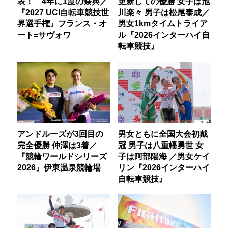
表！ 4年に1度の祭典／
更新しての優勝 女子は池
『2027 UCI自転車競技世
川楽々 男子は松尾泰成／
界選手権』フランス・オ
男女1kmタイムトライア
ート=サヴォワ
ル『2026インターハイ自
転車競技』
アンドルーズが3回目の
男女ともに全国大会初戴
完全優勝 仲澤は3着／
冠 男子は八重幡勇世 女
『競輪ワールドシリーズ
子は阿部陽海 ／男女ケイ
2026』伊東温泉競輪場
リン『2026インターハイ
自転車競技』