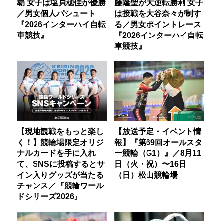
覇 女子は塩貝穂佳が優勝
藤隆聖が大逆転勝利 女子
／男女個人パシュート
は接戦を大谷奈々が制す
『2026インターハイ自転
る／男女ポイントレース
車競技』
『2026インターハイ自転
車競技』
【現地観戦をもっと楽し
【放送予定・イベント情
く！】競輪場限定オリジ
報】『第69回オールスタ
ナルカードを手に入れ
ー競輪（G1）』／8月11
て、SNSに投稿するとサ
日（火・祝）〜16日
イン入りグッズが当たる
（日）松山競輪場
チャンス／『競輪ワール
ドシリーズ2026』