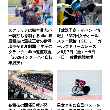
スクラッチは橋本貫志が
【放送予定・イベント情
一騎打ちを制する 4km速
報】『第2回女子オール
度競走は選抜王者の伊澤
スター競輪（G1）』「ガ
璃空が春夏制覇 ／男子ス
ールズドリームレース」
クラッチ・4km速度競走
／8月7日（金）〜9日
『2026インターハイ自転
（日） 佐世保競輪場
車競技』
各競技の開催日程が発
男女ともに自己ベストを