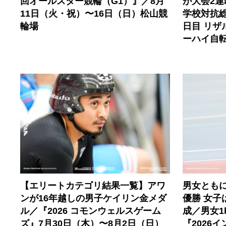
回オールスター競輪（G1）』／8月
が大会2連
11日（火・祝）〜16日（日）松山競
学校対抗総
輪場
日目 リザ
ーハイ自
【エリートカテゴリ結果一覧】アワ
男女とも
ンが16年越しの男子ケイリン金メダ
優勝 女子
ル／『2026 コモンウェルスゲーム
成／男女1
ズ』7月30日（木）〜8月2日（日）
『2026