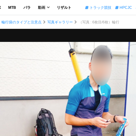
X
MTB
パラ
動画
リザルト
トラック競技
HPCJC
！輪行袋のタイプと注意点
写真ギャラリー
（写真 : 6枚目/6枚）輪行