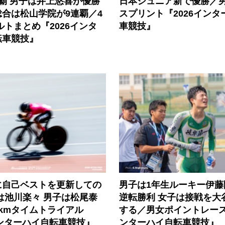
覇 男子は井上悠喜が優勝
日本ジュニア新で優勝／
合は松山学院が9連覇／4
スプリント『2026インタ
ルトまとめ『2026インタ
車競技』
転車競技』
に自己ベストを更新しての
男子は1年生ルーキー伊藤
は池川楽々 男子は松尾泰
逆転勝利 女子は接戦を大
kmタイムトライアル
する／男女ポイントレース『
インターハイ自転車競技』
ンターハイ自転車競技』