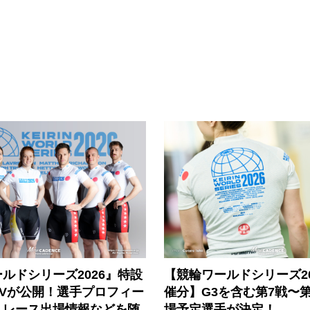
ルドシリーズ2026』特設
【競輪ワールドシリーズ202
PVが公開！選手プロフィー
催分】G3を含む第7戦〜第
、レース出場情報などを随
場予定選手が決定！