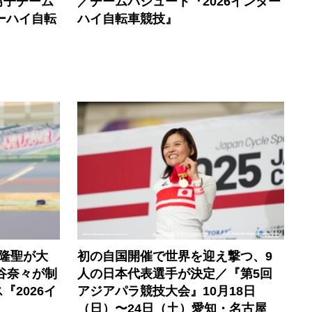
男子チーム
／チームパシュート『2026インター
ーハイ自転
ハイ自転車競技』
隆聖が大
初の自国開催で世界を迎え撃つ、9
谷奈々が制
人の日本代表選手が決定／『第5回
2026イ
アジアパラ競技大会』10月18日
（日）〜24日（土）愛知・名古屋