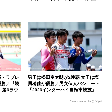
勝・ラブレ
男子は松田奏太朗が2連覇 女子は塩
優勝／『競
貝穂佳が優勝／男女個人パシュート
』第6ラウ
『2026インターハイ自転車競技』
Recommended by