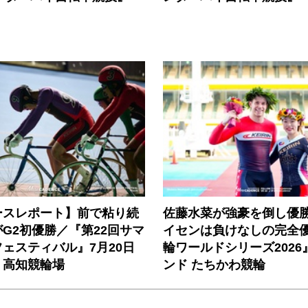
ースレポート】前で粘り続
佐藤水菜が強豪を倒し優
G2初優勝／『第22回サマ
イセンは負けなしの完全
ェスティバル』7月20日
輪ワールドシリーズ2026
）高知競輪場
ンド たちかわ競輪