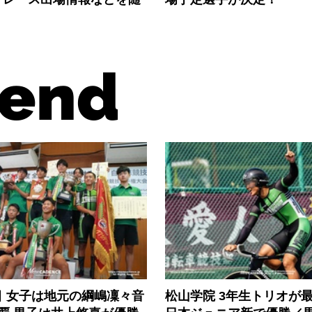
end
目 女子は地元の綱嶋凜々音
松山学院 3年生トリオが