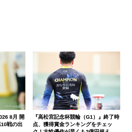
6 8月 開
『高松宮記念杯競輪（G1）』終了時
10戦の出
点、獲得賞金ランキングをチェッ
ク！古性優作が早くも2億円超え