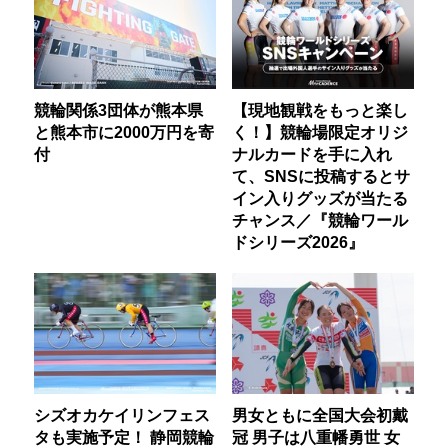
競輪関係3団体が熊本県
【現地観戦をもっと楽し
と熊本市に2000万円を寄
く！】競輪場限定オリジ
付
ナルカードを手に入れ
て、SNSに投稿するとサ
イン入りグッズが当たる
チャンス／『競輪ワール
ドシリーズ2026』
シズオカケイリンフェス
男女ともに全国大会初戴
タも実施予定！ 静岡競輪
冠 男子は八重幡勇世 女