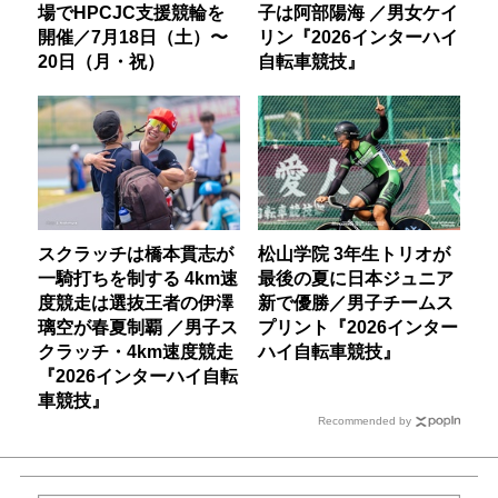
場でHPCJC支援競輪を
子は阿部陽海 ／男女ケイ
開催／7月18日（土）〜
リン『2026インターハイ
20日（月・祝）
自転車競技』
スクラッチは橋本貫志が
松山学院 3年生トリオが
一騎打ちを制する 4km速
最後の夏に日本ジュニア
度競走は選抜王者の伊澤
新で優勝／男子チームス
璃空が春夏制覇 ／男子ス
プリント『2026インター
クラッチ・4km速度競走
ハイ自転車競技』
『2026インターハイ自転
車競技』
Recommended by