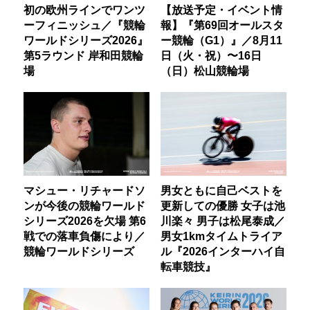
初の欧州ラインでワンツ
【放送予定・イベント情
ーフィニッシュ／『競輪
報】『第69回オールスタ
ワールドシリーズ2026』
ー競輪（G1）』／8月11
第5ラウンド 岸和田競輪
日（火・祝）〜16日
場
（日）松山競輪場
マシュー・リチャードソ
男女ともに自己ベストを
ンが今後の競輪ワールド
更新しての優勝 女子は池
シリーズ2026を欠場 第6
川楽々 男子は松尾泰成／
戦での落車負傷により／
男女1kmタイムトライア
競輪ワールドシリーズ
ル『2026インターハイ自
転車競技』