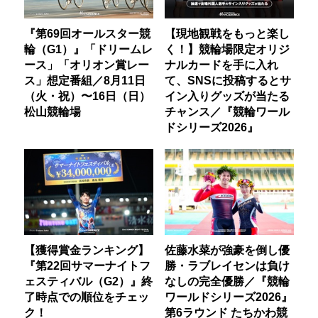
『第69回オールスター競
【現地観戦をもっと楽し
輪（G1）』「ドリームレ
く！】競輪場限定オリジ
ース」「オリオン賞レー
ナルカードを手に入れ
ス」想定番組／8月11日
て、SNSに投稿するとサ
（火・祝）〜16日（日）
イン入りグッズが当たる
松山競輪場
チャンス／『競輪ワール
ドシリーズ2026』
【獲得賞金ランキング】
佐藤水菜が強豪を倒し優
『第22回サマーナイトフ
勝・ラブレイセンは負け
ェスティバル（G2）』終
なしの完全優勝／『競輪
了時点での順位をチェッ
ワールドシリーズ2026』
ク！
第6ラウンド たちかわ競