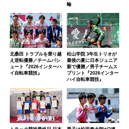
輪
北桑田 トラブルを乗り越
松山学院 3年生トリオが
え逆転優勝／チームパシ
最後の夏に日本ジュニア
ュート『2026インターハ
新で優勝／男子チームス
イ自転車競技』
プリント『2026インター
ハイ自転車競技』
トラック競技最終日 日本
男子は松田奏太朗が2連