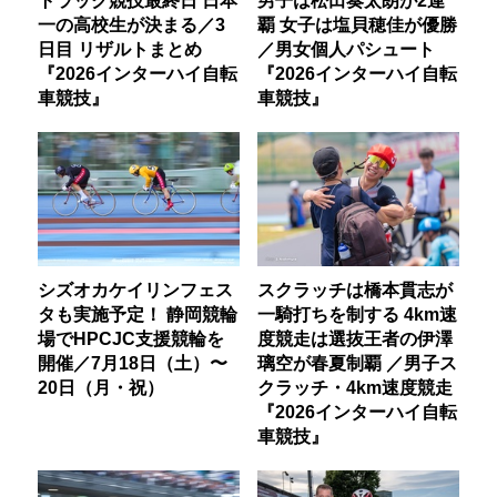
一の高校生が決まる／3
覇 女子は塩貝穂佳が優勝
日目 リザルトまとめ
／男女個人パシュート
『2026インターハイ自転
『2026インターハイ自転
車競技』
車競技』
シズオカケイリンフェス
スクラッチは橋本貫志が
タも実施予定！ 静岡競輪
一騎打ちを制する 4km速
場でHPCJC支援競輪を
度競走は選抜王者の伊澤
開催／7月18日（土）〜
璃空が春夏制覇 ／男子ス
20日（月・祝）
クラッチ・4km速度競走
『2026インターハイ自転
車競技』