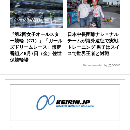
『第2回女子オールスタ
日本中長距離ナショナル
ー競輪（G1）』「ガール
チームが海外遠征で実戦
ズドリームレース」想定
トレーニング 男子はスイ
番組／8月7日（金）佐世
スで世界王者と対戦
保競輪場
Recommended by