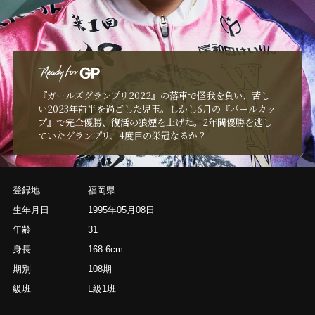
『ガールズグランプリ2022』の落車で怪我を負い、苦し
い2023年前半を過ごした児玉。しかし6月の『パールカッ
プ』で完全優勝、復活の狼煙を上げた。2年間優勝を逃し
ていたグランプリ、4度目の栄冠なるか？
登録地
福岡県
生年月日
1995年05月08日
年齢
31
身長
168.6cm
期別
108期
級班
L級1班