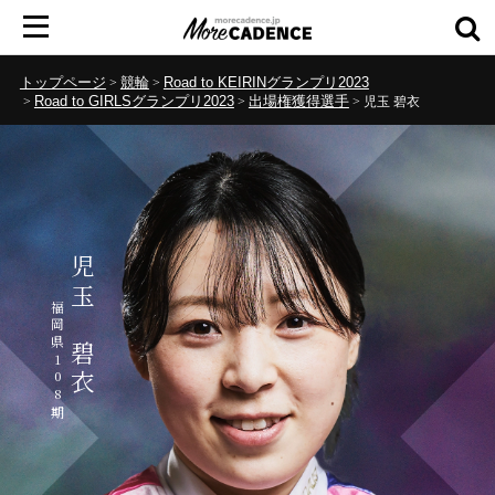
トップページ
競輪
Road to KEIRINグランプリ2023
Road to GIRLSグランプリ2023
出場権獲得選手
児玉 碧衣
児玉 碧衣
福岡県108期