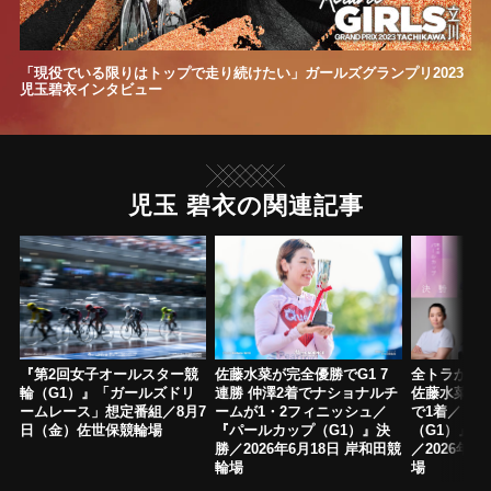
「現役でいる限りはトップで走り続けたい」ガールズグランプリ2023
児玉碧衣インタビュー
児玉 碧衣の関連記事
『第2回女子オールスター競
佐藤水菜が完全優勝でG1 7
全トラから
輪（G1）』「ガールズドリ
連勝 仲澤2着でナショナルチ
佐藤水菜、
ームレース」想定番組／8月7
ームが1・2フィニッシュ／
で1着／ 『
日（金）佐世保競輪場
『パールカップ（G1）』決
（G1）』
勝／2026年6月18日 岸和田競
／2026年6
輪場
場