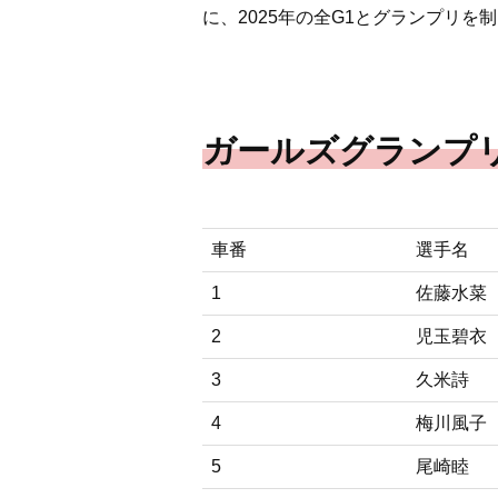
に、2025年の全G1とグランプリ
ガールズグランプリ
車番
選手名
1
佐藤水菜
2
児玉碧衣
3
久米詩
4
梅川風子
5
尾崎睦