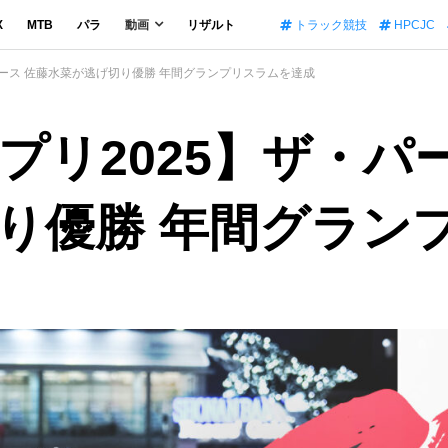
X
MTB
パラ
動画
リザルト
トラック競技
HPCJC
ース 佐藤水菜が逃げ切り優勝 年間グランプリスラムを達成
プリ2025】ザ・パ
り優勝 年間グラン