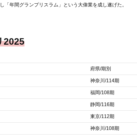
を制し「年間グランプリスラム」という大偉業を成し遂げた。
2025
府県/期別
神奈川/114期
福岡/108期
静岡/116期
東京/112期
神奈川/108期