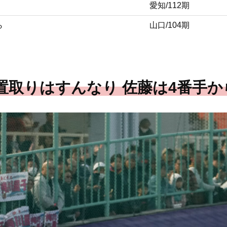
愛知/112期
ら
山口/104期
置取りはすんなり 佐藤は4番手か