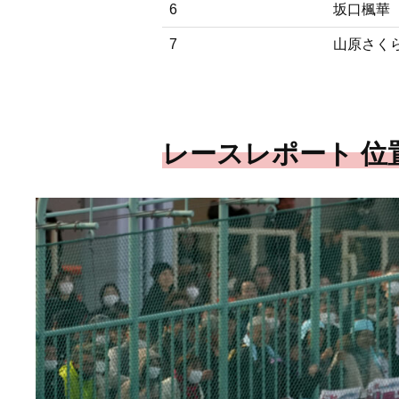
6
坂口楓華
7
山原さく
レースレポート 位