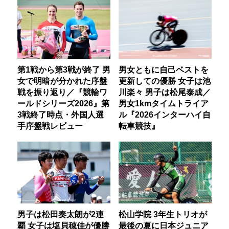
第1戦から第3戦が終了 男
男女ともに自己ベストを
女で明暗が分かれた序盤
更新しての優勝 女子は池
戦を振り返り／『競輪ワ
川楽々 男子は松尾泰成／
ールドシリーズ2026』第
男女1kmタイムトライア
3戦終了時点・外国人選
ル『2026インターハイ自
手序盤戦レビュー
転車競技』
男子は松田奏太朗が2連
松山学院 3年生トリオが
覇 女子は塩貝穂佳が優勝
最後の夏に日本ジュニア