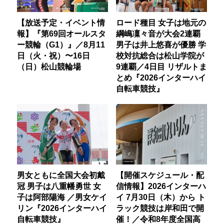
【放送予定・イベント情
ロード種目 女子は地元の
報】『第69回オールスタ
綱嶋凜々音が大会2連覇
ー競輪（G1）』／8月11
男子は井上悠喜が優勝 学
日（火・祝）〜16日
校対抗総合は松山学院が
（日）松山競輪場
9連覇／4日目 リザルトま
とめ『2026インターハイ
自転車競技』
男女ともに全国大会初戴
【開催スケジュール・配
冠 男子は八重幡勇世 女
信情報】2026インターハ
子は阿部陽海 ／男女ケイ
イ 7月30日（木）から ト
リン『2026インターハイ
ラック競技は岸和田で開
自転車競技』
催！／令和8年度全国高