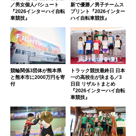
／男女個人パシュート
新で優勝／男子チームス
『2026インターハイ自転
プリント『2026インター
車競技』
ハイ自転車競技』
競輪関係3団体が熊本県
トラック競技最終日 日本
と熊本市に2000万円を寄
一の高校生が決まる／3
付
日目 リザルトまとめ
『2026インターハイ自転
車競技』