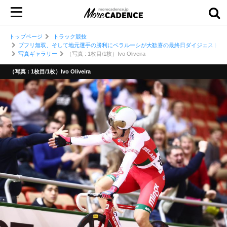
トップページ
トラック競技
ブフリ無双、そして地元選手の勝利にベラルーシが大歓喜の最終日ダイジェスト／201
写真ギャラリー
（写真 : 1枚目/1枚）Ivo Oliveira
（写真 : 1枚目/1枚）Ivo Oliveira