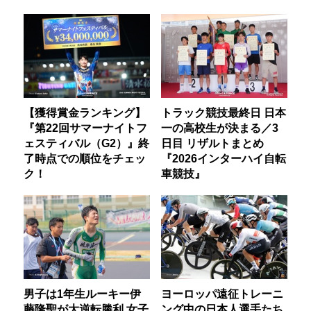
【獲得賞金ランキング】
トラック競技最終日 日本
『第22回サマーナイトフ
一の高校生が決まる／3
ェスティバル（G2）』終
日目 リザルトまとめ
了時点での順位をチェッ
『2026インターハイ自転
ク！
車競技』
男子は1年生ルーキー伊
ヨーロッパ遠征トレーニ
藤隆聖が大逆転勝利 女子
ング中の日本人選手たち