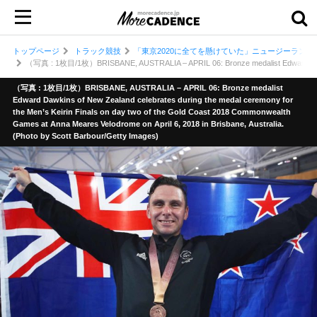
トップページ
トラック競技
「東京2020に全てを懸けていた」ニュージーラン
（写真 : 1枚目/1枚）BRISBANE, AUSTRALIA – APRIL 06: Bronze medalist Edward Dawkins of
（写真 : 1枚目/1枚）BRISBANE, AUSTRALIA – APRIL 06: Bronze medalist
Edward Dawkins of New Zealand celebrates during the medal ceremony for
the Men’s Keirin Finals on day two of the Gold Coast 2018 Commonwealth
Games at Anna Meares Velodrome on April 6, 2018 in Brisbane, Australia.
(Photo by Scott Barbour/Getty Images)