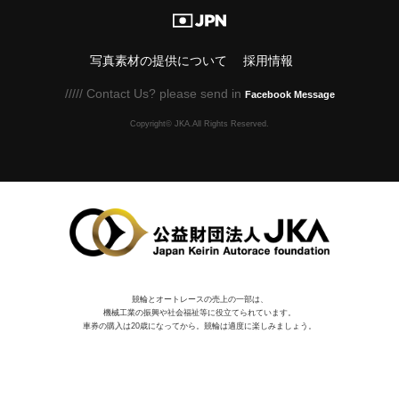
写真素材の提供について
採用情報
///// Contact Us? please send in
Facebook Message
Copyright© JKA.All Rights Reserved.
競輪とオートレースの売上の一部は、
機械⼯業の振興や社会福祉等に役⽴てられています。
車券の購入は20歳になってから。競輪は適度に楽しみましょう。