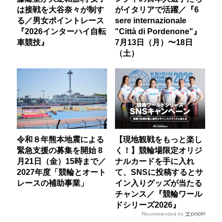
は接戦を大谷奈々が制す
がイタリアで活躍／『6
る／男女ポイントレース
sere internazionale
『2026インターハイ自転
"Città di Pordenone"』
車競技』
7月13日（月）〜18日
（土）
令和８年熊本地震による
【現地観戦をもっと楽し
緊急支援の募集を開始 8
く！】競輪場限定オリジ
月21日（金）15時まで／
ナルカードを手に入れ
2027年度「競輪とオート
て、SNSに投稿するとサ
レースの補助事業」
イン入りグッズが当たる
チャンス／『競輪ワール
ドシリーズ2026』
Recommended by