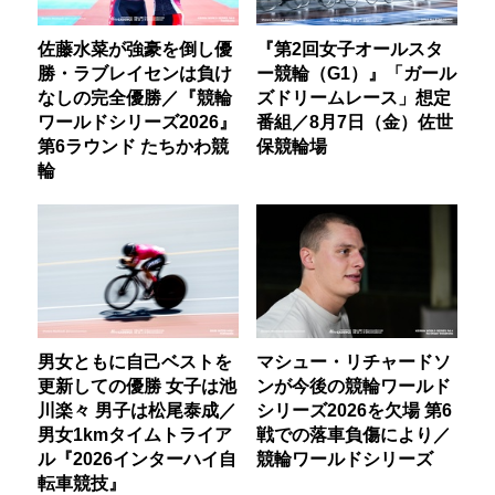
佐藤水菜が強豪を倒し優
『第2回女子オールスタ
勝・ラブレイセンは負け
ー競輪（G1）』「ガール
なしの完全優勝／『競輪
ズドリームレース」想定
ワールドシリーズ2026』
番組／8月7日（金）佐世
第6ラウンド たちかわ競
保競輪場
輪
男女ともに自己ベストを
マシュー・リチャードソ
更新しての優勝 女子は池
ンが今後の競輪ワールド
川楽々 男子は松尾泰成／
シリーズ2026を欠場 第6
男女1kmタイムトライア
戦での落車負傷により／
ル『2026インターハイ自
競輪ワールドシリーズ
転車競技』