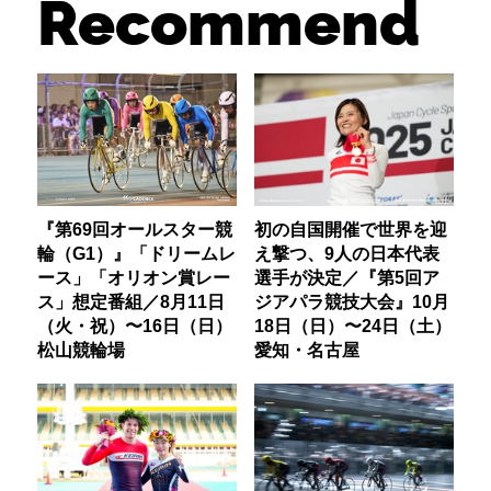
Recommend
『第69回オールスター競
初の自国開催で世界を迎
輪（G1）』「ドリームレ
え撃つ、9人の日本代表
ース」「オリオン賞レー
選手が決定／『第5回ア
ス」想定番組／8月11日
ジアパラ競技大会』10月
（火・祝）〜16日（日）
18日（日）〜24日（土）
松山競輪場
愛知・名古屋