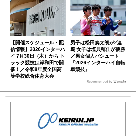
【開催スケジュール・配
男子は松田奏太朗が2連
信情報】2026インターハ
覇 女子は塩貝穂佳が優勝
イ 7月30日（木）から ト
／男女個人パシュート
ラック競技は岸和田で開
『2026インターハイ自転
催！／令和8年度全国高
車競技』
等学校総合体育大会
Recommended by