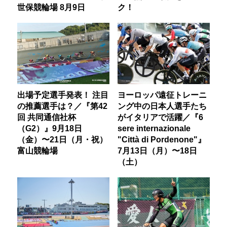
世保競輪場 8月9日
ク！
出場予定選手発表！ 注目
ヨーロッパ遠征トレーニ
の推薦選手は？／『第42
ング中の日本人選手たち
回 共同通信社杯
がイタリアで活躍／『6
（G2）』9月18日
sere internazionale
（金）〜21日（月・祝）
"Città di Pordenone"』
富山競輪場
7月13日（月）〜18日
（土）