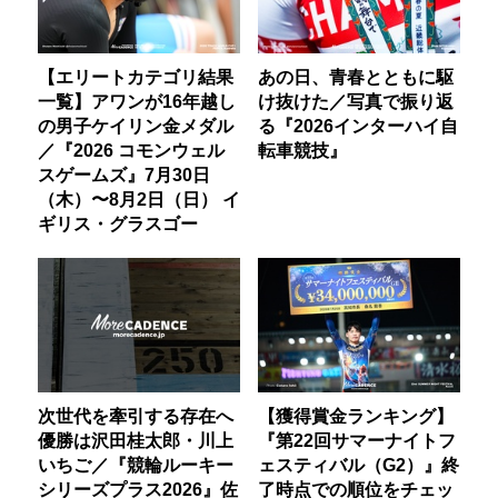
【エリートカテゴリ結果
あの日、青春とともに駆
一覧】アワンが16年越し
け抜けた／写真で振り返
の男子ケイリン金メダル
る『2026インターハイ自
／『2026 コモンウェル
転車競技』
スゲームズ』7月30日
（木）〜8月2日（日） イ
ギリス・グラスゴー
次世代を牽引する存在へ
【獲得賞金ランキング】
優勝は沢田桂太郎・川上
『第22回サマーナイトフ
いちご／『競輪ルーキー
ェスティバル（G2）』終
シリーズプラス2026』佐
了時点での順位をチェッ