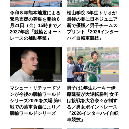
令和８年熊本地震による
松山学院 3年生トリオが
緊急支援の募集を開始 8
最後の夏に日本ジュニア
月21日（金）15時まで／
新で優勝／男子チームス
2027年度「競輪とオート
プリント『2026インター
レースの補助事業」
ハイ自転車競技』
マシュー・リチャードソ
男子は1年生ルーキー伊
ンが今後の競輪ワールド
藤隆聖が大逆転勝利 女子
シリーズ2026を欠場 第6
は接戦を大谷奈々が制す
戦での落車負傷により／
る／男女ポイントレース
競輪ワールドシリーズ
『2026インターハイ自転
車競技』