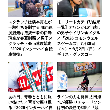
スクラッチは橋本貫志が
【エリートカテゴリ結果
一騎打ちを制する 4km速
一覧】アワンが16年越し
度競走は選抜王者の伊澤
の男子ケイリン金メダル
璃空が春夏制覇 ／男子ス
／『2026 コモンウェル
クラッチ・4km速度競走
スゲームズ』7月30日
『2026インターハイ自転
（木）〜8月2日（日） イ
車競技』
ギリス・グラスゴー
あの日、青春とともに駆
ラインの力を発揮 太田海
け抜けた／写真で振り返
也が優勝 リチャードソン
る『2026インターハイ自
は初の決勝で3着／『競