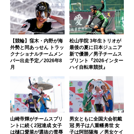
【競輪】窪木・内野が海
松山学院 3年生トリオが
外勢と同あっせん トラッ
最後の夏に日本ジュニア
クナショナルチームメン
新で優勝／男子チームス
バー出走予定／2026年8
プリント『2026インター
月
ハイ自転車競技』
山崎帝輝がチームスプリ
男女ともに全国大会初戴
ントに続く2冠達成 女子
冠 男子は八重幡勇世 女
は樋口愛菜が選抜の雪辱
子は阿部陽海 ／男女ケイ