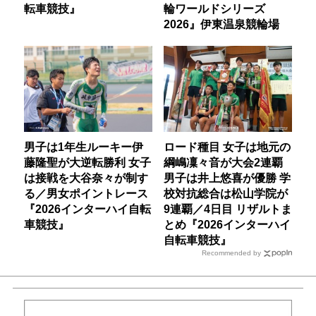
転車競技』
輪ワールドシリーズ
2026』伊東温泉競輪場
男子は1年生ルーキー伊
ロード種目 女子は地元の
藤隆聖が大逆転勝利 女子
綱嶋凜々音が大会2連覇
は接戦を大谷奈々が制す
男子は井上悠喜が優勝 学
る／男女ポイントレース
校対抗総合は松山学院が
『2026インターハイ自転
9連覇／4日目 リザルトま
車競技』
とめ『2026インターハイ
自転車競技』
Recommended by