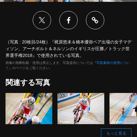
（写真 : 20枚目/24枚）『梶原悠未＆橋本優弥ペア出場の女子マデ
ィソン、アーチボルト＆ネルソンのイギリスが圧勝／トラック世
界選手権2018』で使用されている写真。
画像の無断転載・使用は禁止します。写真提供については『
写真素材の使用につい
て
』のページをご覧ください。
関連する写真
もっと見る