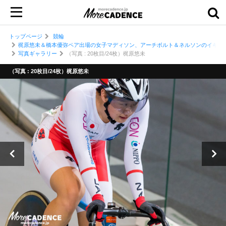
トップページ
競輪
梶原悠未＆橋本優弥ペア出場の女子マディソン、アーチボルト＆ネルソンのイギリス
写真ギャラリー
（写真 : 20枚目/24枚）梶原悠未
（写真 : 20枚目/24枚）梶原悠未