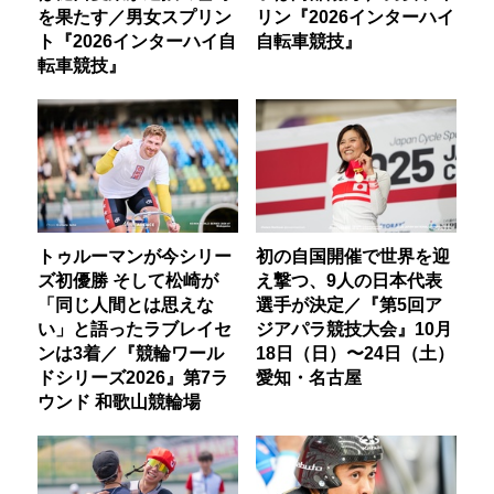
を果たす／男女スプリン
リン『2026インターハイ
ト『2026インターハイ自
自転車競技』
転車競技』
トゥルーマンが今シリー
初の自国開催で世界を迎
ズ初優勝 そして松崎が
え撃つ、9人の日本代表
「同じ人間とは思えな
選手が決定／『第5回ア
い」と語ったラブレイセ
ジアパラ競技大会』10月
ンは3着／『競輪ワール
18日（日）〜24日（土）
ドシリーズ2026』第7ラ
愛知・名古屋
ウンド 和歌山競輪場