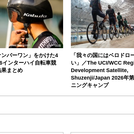
ナンバーワン」をかけた4
「我々の国にはベロドロ
26インターハイ自転車競
い」／The UCI/WCC Regi
結果まとめ
Development Satellite,
Shuzenji/Japan 202
ニングキャンプ