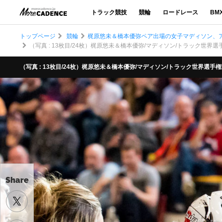
トラック競技
競輪
ロードレース
BM
トップページ
競輪
梶原悠未＆橋本優弥ペア出場の女子マディソン、ア
（写真 : 13枚目/24枚）梶原悠未＆橋本優弥/マディソン/トラック世界選手
（写真 : 13枚目/24枚）梶原悠未＆橋本優弥/マディソン/トラック世界選手権2
Share