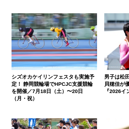
シズオカケイリンフェスタも実施予
男子は松田
定！ 静岡競輪場でHPCJC支援競輪
貝穂佳が
を開催／7月18日（土）〜20日
『2026
（月・祝）