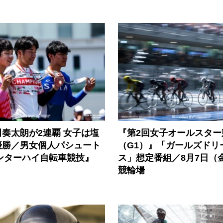
奏太朗が2連覇 女子は塩
『第2回女子オールスター
優勝／男女個人パシュート
（G1）』「ガールズドリ
インターハイ自転車競技』
ス」想定番組／8月7日（
競輪場