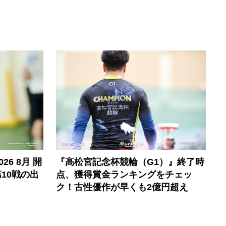
6 8月 開
『高松宮記念杯競輪（G1）』終了時
10戦の出
点、獲得賞金ランキングをチェッ
ク！古性優作が早くも2億円超え