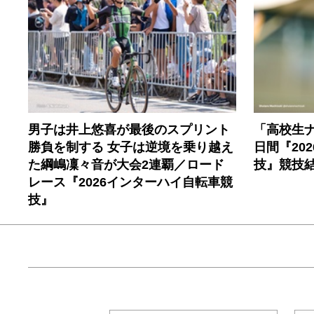
男子は井上悠喜が最後のスプリント
「高校生
勝負を制する 女子は逆境を乗り越え
日間『20
た綱嶋凜々音が大会2連覇／ロード
技』競技
レース『2026インターハイ自転車競
技』