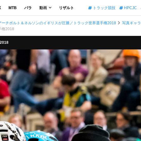
X
MTB
パラ
動画
リザルト
トラック競技
HPCJC
ーチボルト＆ネルソンのイギリスが圧勝／トラック世界選手権2018
写真ギャ
権2018
018