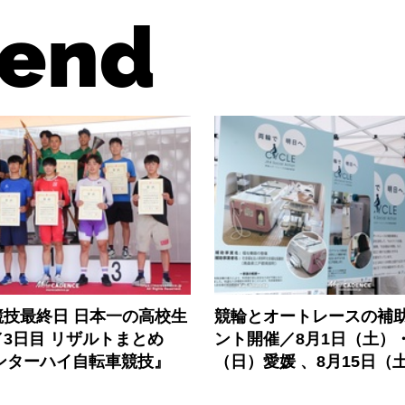
end
競技最終日 日本一の高校生
競輪とオートレースの補
3日目 リザルトまとめ
ント開催／8月1日（土）
インターハイ自転車競技』
（日）愛媛 、8月15日（