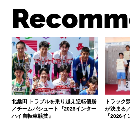
Recomm
北桑田 トラブルを乗り越え逆転優勝
トラック
／チームパシュート『2026インター
が決まる／
ハイ自転車競技』
『2026