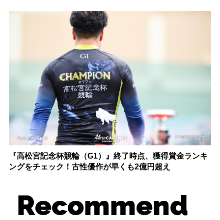
『高松宮記念杯競輪（G1）』終了時点、獲得賞金ランキ
ングをチェック！古性優作が早くも2億円超え
Recommend