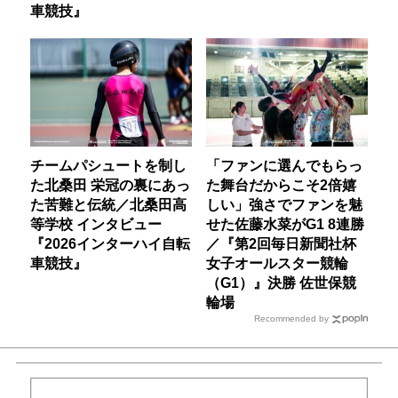
車競技』
チームパシュートを制し
「ファンに選んでもらっ
た北桑田 栄冠の裏にあっ
た舞台だからこそ2倍嬉
た苦難と伝統／北桑田高
しい」強さでファンを魅
等学校 インタビュー
せた佐藤水菜がG1 8連勝
『2026インターハイ自転
／『第2回毎日新聞社杯
車競技』
女子オールスター競輪
（G1）』決勝 佐世保競
輪場
Recommended by