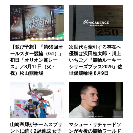
【並び予想】『第69回オ
次世代を牽引する存在へ
ールスター競輪（G1）』
優勝は沢田桂太郎・川上
初日「オリオン賞レー
いちご／『競輪ルーキー
ス」／8月11日（火・
シリーズプラス2026』佐
祝）松山競輪場
世保競輪場 8月9日
山崎帝輝がチームスプリ
マシュー・リチャードソ
ントに続く2冠達成 女子
ンが今後の競輪ワールド