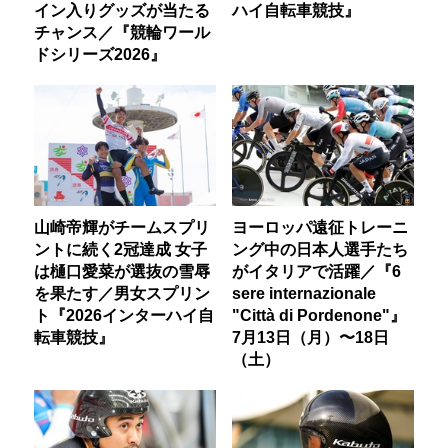
イン入りグッズが当たる
ハイ自転車競技』
チャンス／『競輪ワール
ドシリーズ2026』
山崎帝輝がチームスプリ
ヨーロッパ遠征トレーニ
ントに続く2冠達成 女子
ング中の日本人選手たち
は樋口愛菜が選抜の雪辱
がイタリアで活躍／『6
を果たす／男女スプリン
sere internazionale
ト『2026インターハイ自
"Città di Pordenone"』
転車競技』
7月13日（月）〜18日
（土）