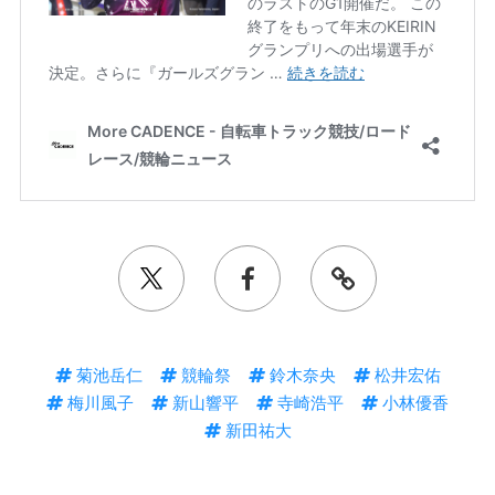
菊池岳仁
競輪祭
鈴木奈央
松井宏佑
梅川風子
新山響平
寺崎浩平
小林優香
新田祐大