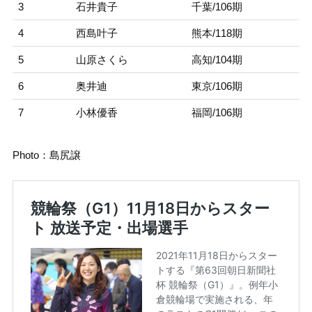
3
石井貴子
千葉/106期
4
西島叶子
熊本/118期
5
山原さくら
高知/104期
6
奥井迪
東京/106期
7
小林優香
福岡/106期
Photo：島尻譲