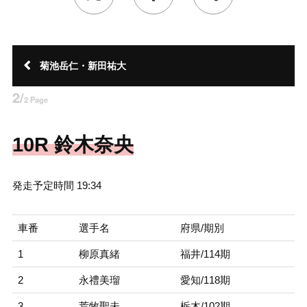
菊池岳仁・新田祐大
2/
2 Page
10R 鈴木奈央
発走予定時間 19:34
車番
選手名
府県/期別
1
柳原真緒
福井/114期
2
永禮美瑠
愛知/118期
3
荒牧聖未
栃木/102期