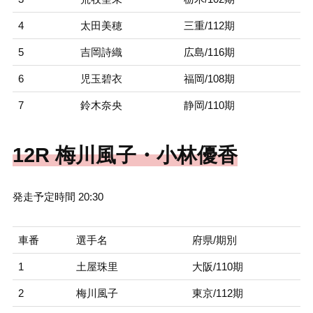
4
太田美穂
三重/112期
5
吉岡詩織
広島/116期
6
児玉碧衣
福岡/108期
7
鈴木奈央
静岡/110期
12R 梅川風子・小林優香
発走予定時間 20:30
車番
選手名
府県/期別
1
土屋珠里
大阪/110期
2
梅川風子
東京/112期