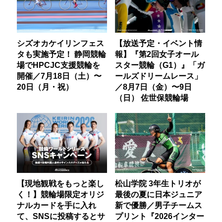
シズオカケイリンフェス
【放送予定・イベント情
タも実施予定！ 静岡競輪
報】『第2回女子オール
場でHPCJC支援競輪を
スター競輪（G1）』「ガ
開催／7月18日（土）〜
ールズドリームレース」
20日（月・祝）
／8月7日（金）〜9日
（日） 佐世保競輪場
【現地観戦をもっと楽し
松山学院 3年生トリオが
く！】競輪場限定オリジ
最後の夏に日本ジュニア
ナルカードを手に入れ
新で優勝／男子チームス
て、SNSに投稿するとサ
プリント『2026インター