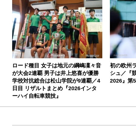
ロード種目 女子は地元の綱嶋凜々音
初の欧州
が大会2連覇 男子は井上悠喜が優勝
シュ／『
学校対抗総合は松山学院が9連覇／4
2026』
日目 リザルトまとめ『2026インタ
ーハイ自転車競技』