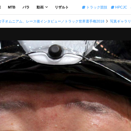
X
MTB
パラ
動画
リザルト
トラック競技
HPCJC
子オムニアム、レース後インタビュー／トラック世界選手権2018
写真ギャラ