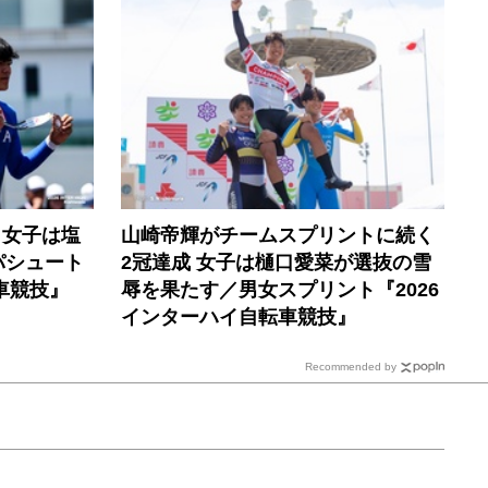
 女子は塩
山崎帝輝がチームスプリントに続く
パシュート
2冠達成 女子は樋口愛菜が選抜の雪
車競技』
辱を果たす／男女スプリント『2026
インターハイ自転車競技』
Recommended by