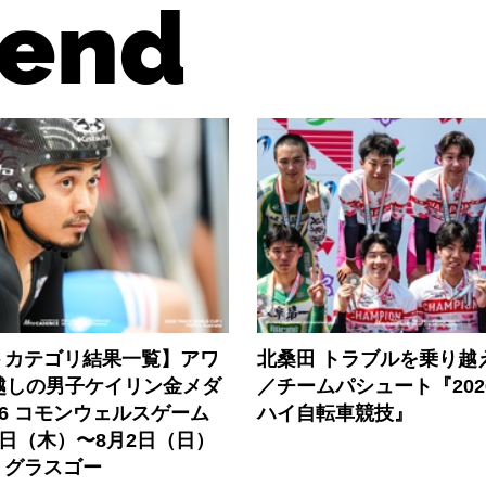
end
トカテゴリ結果一覧】アワ
北桑田 トラブルを乗り越
越しの男子ケイリン金メダ
／チームパシュート『202
26 コモンウェルスゲーム
ハイ自転車競技』
0日（木）〜8月2日（日）
・グラスゴー