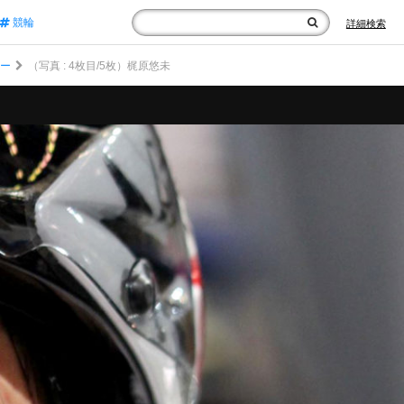
競輪
詳細検索
リー
（写真 : 4枚目/5枚）梶原悠未