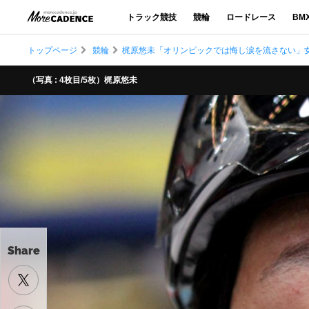
トラック競技
競輪
ロードレース
BM
トップページ
競輪
梶原悠未「オリンピックでは悔し涙を流さない」女
（写真 : 4枚目/5枚）梶原悠未
Share