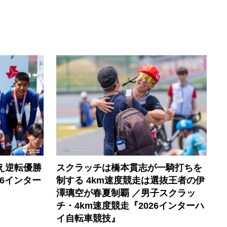
え逆転優勝
スクラッチは橋本貫志が一騎打ちを
6インター
制する 4km速度競走は選抜王者の伊
澤璃空が春夏制覇 ／男子スクラッ
チ・4km速度競走『2026インターハ
イ自転車競技』