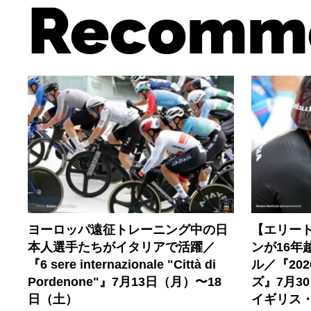
Recomm
ヨーロッパ遠征トレーニング中の日
【エリー
本人選手たちがイタリアで活躍／
ンが16年
『6 sere internazionale "Città di
ル／『20
Pordenone"』7月13日（月）〜18
ズ』7月3
日（土）
イギリス