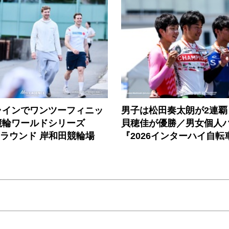
ラインでワンツーフィニッ
男子は松田奏太朗が2連覇
競輪ワールドシリーズ
貝穂佳が優勝／男女個人
第5ラウンド 岸和田競輪場
『2026インターハイ自転