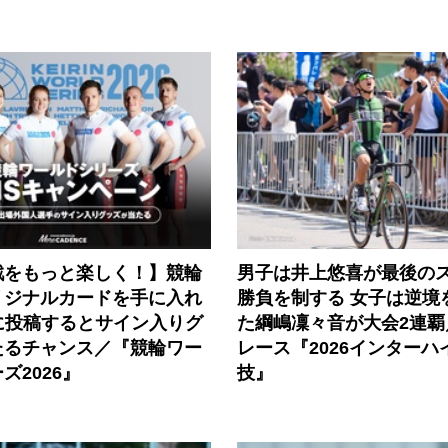
戦をもっと楽しく！】競輪
男子は井上悠喜が最後の
リジナルカードを手に入れ
勝負を制する 女子は逆境
に投稿するとサイン入りグ
た綱嶋凜々音が大会2連覇
たるチャンス／『競輪ワー
レース『2026インターハ
ズ2026』
技』