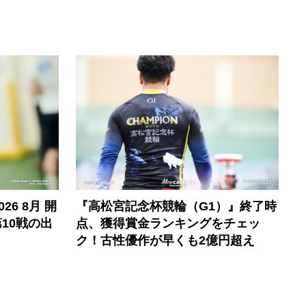
6 8月 開
『高松宮記念杯競輪（G1）』終了時
10戦の出
点、獲得賞金ランキングをチェッ
ク！古性優作が早くも2億円超え