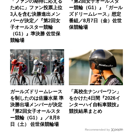
「ファンの期待に応える
『第2回女子オールスタ
ために」ファン投票上位
ー競輪（G1）』「ガール
3人を含む決勝進出メン
ズドリームレース」想定
バーが決定／『第2回女
番組／8月7日（金）佐世
子オールスター競輪
保競輪場
（G1）』準決勝 佐世保
競輪場
ガールズドリームレース
「高校生ナンバーワン」
を制したのは佐藤水菜 準
をかけた4日間『2026イ
決勝出場メンバーが決定
ンターハイ自転車競技』
『第2回女子オールスタ
競技結果まとめ
ー競輪（G1）』／8月8
日（土） 佐世保競輪場
Recommended by