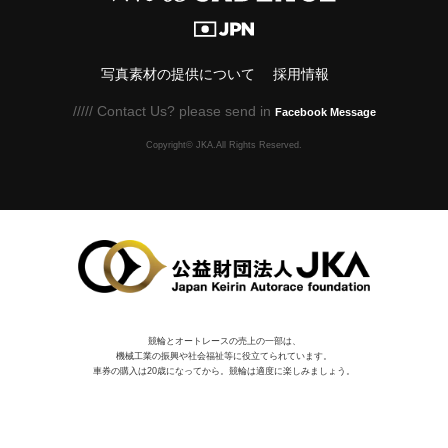
写真素材の提供について
採用情報
///// Contact Us? please send in
Facebook Message
Copyright© JKA.All Rights Reserved.
競輪とオートレースの売上の一部は、
機械⼯業の振興や社会福祉等に役⽴てられています。
車券の購入は20歳になってから。競輪は適度に楽しみましょう。