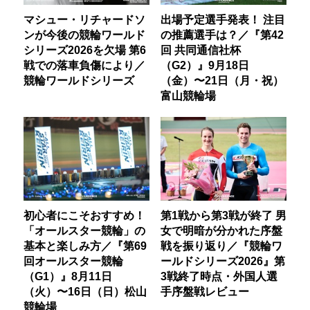
マシュー・リチャードソ
出場予定選手発表！ 注目
ンが今後の競輪ワールド
の推薦選手は？／『第42
シリーズ2026を欠場 第6
回 共同通信社杯
戦での落車負傷により／
（G2）』9月18日
競輪ワールドシリーズ
（金）〜21日（月・祝）
富山競輪場
初心者にこそおすすめ！
第1戦から第3戦が終了 男
「オールスター競輪」の
女で明暗が分かれた序盤
基本と楽しみ方／『第69
戦を振り返り／『競輪ワ
回オールスター競輪
ールドシリーズ2026』第
（G1）』8月11日
3戦終了時点・外国人選
（火）〜16日（日）松山
手序盤戦レビュー
競輪場