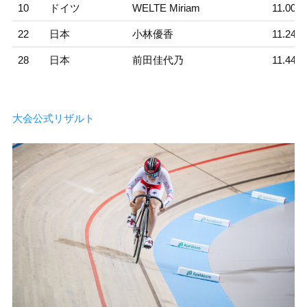
10
ドイツ
WELTE Miriam
11.001
22
日本
小林優香
11.248
28
日本
前田佳代乃
11.446
大会公式リザルト