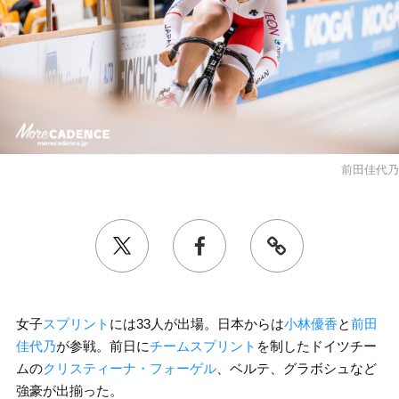
前田佳代乃
女子
スプリント
には33人が出場。日本からは
小林優香
と
前田
佳代乃
が参戦。前日に
チームスプリント
を制したドイツチー
ムの
クリスティーナ・フォーゲル
、ベルテ、グラボシュなど
強豪が出揃った。