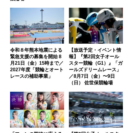
令和８年熊本地震による
【放送予定・イベント情
緊急支援の募集を開始 8
報】『第2回女子オール
月21日（金）15時まで／
スター競輪（G1）』「ガ
2027年度「競輪とオート
ールズドリームレース」
レースの補助事業」
／8月7日（金）〜9日
（日） 佐世保競輪場