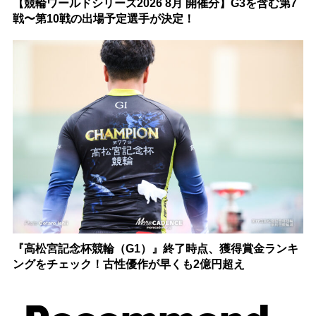
【競輪ワールドシリーズ2026 8月 開催分】G3を含む第7
戦〜第10戦の出場予定選手が決定！
『高松宮記念杯競輪（G1）』終了時点、獲得賞金ランキ
ングをチェック！古性優作が早くも2億円超え