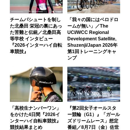
チームパシュートを制し
「我々の国にはベロドロ
た北桑田 栄冠の裏にあっ
ームが無い」／The
た苦難と伝統／北桑田高
UCI/WCC Regional
等学校 インタビュー
Development Satellite,
『2026インターハイ自転
Shuzenji/Japan 2026年
車競技』
第1回トレーニングキャ
ンプ
「高校生ナンバーワン」
『第2回女子オールスタ
をかけた4日間『2026イ
ー競輪（G1）』「ガール
ンターハイ自転車競技』
ズドリームレース」想定
競技結果まとめ
番組／8月7日（金）佐世