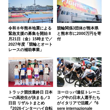
令和８年熊本地震による
競輪関係3団体が熊本県
緊急支援の募集を開始 8
と熊本市に2000万円を寄
月21日（金）15時まで／
付
2027年度「競輪とオート
レースの補助事業」
トラック競技最終日 日本
ヨーロッパ遠征トレーニ
一の高校生が決まる／3
ング中の日本人選手たち
日目 リザルトまとめ
がイタリアで活躍／『6
『2026インターハイ自転
sere internazionale