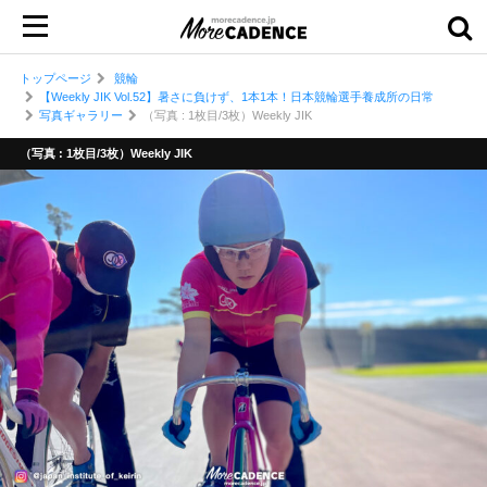
トップページ
競輪
【Weekly JIK Vol.52】暑さに負けず、1本1本！日本競輪選手養成所の日常
写真ギャラリー
（写真 : 1枚目/3枚）Weekly JIK
（写真 : 1枚目/3枚）Weekly JIK