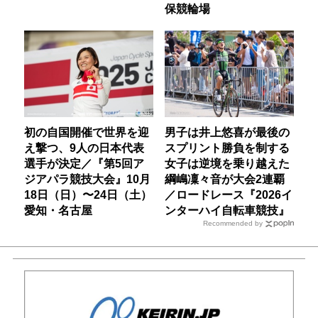
保競輪場
初の自国開催で世界を迎
男子は井上悠喜が最後の
え撃つ、9人の日本代表
スプリント勝負を制する
選手が決定／『第5回ア
女子は逆境を乗り越えた
ジアパラ競技大会』10月
綱嶋凜々音が大会2連覇
18日（日）〜24日（土）
／ロードレース『2026イ
愛知・名古屋
ンターハイ自転車競技』
Recommended by