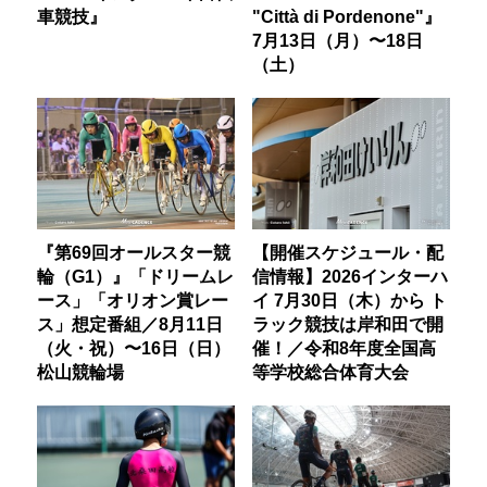
車競技』
"Città di Pordenone"』
7月13日（月）〜18日
（土）
『第69回オールスター競
【開催スケジュール・配
輪（G1）』「ドリームレ
信情報】2026インターハ
ース」「オリオン賞レー
イ 7月30日（木）から ト
ス」想定番組／8月11日
ラック競技は岸和田で開
（火・祝）〜16日（日）
催！／令和8年度全国高
松山競輪場
等学校総合体育大会