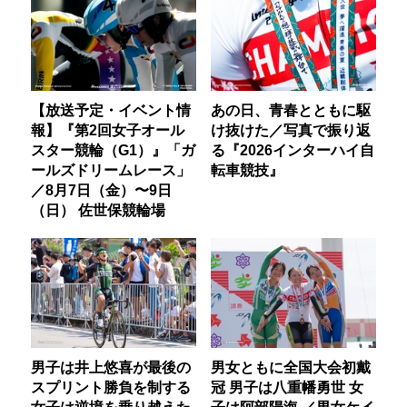
【放送予定・イベント情
あの日、青春とともに駆
報】『第2回女子オール
け抜けた／写真で振り返
スター競輪（G1）』「ガ
る『2026インターハイ自
ールズドリームレース」
転車競技』
／8月7日（金）〜9日
（日） 佐世保競輪場
男子は井上悠喜が最後の
男女ともに全国大会初戴
スプリント勝負を制する
冠 男子は八重幡勇世 女