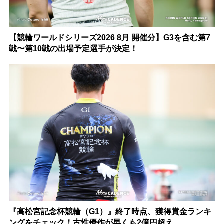
【競輪ワールドシリーズ2026 8月 開催分】G3を含む第7
戦〜第10戦の出場予定選手が決定！
『高松宮記念杯競輪（G1）』終了時点、獲得賞金ランキ
ングをチェック！古性優作が早くも2億円超え