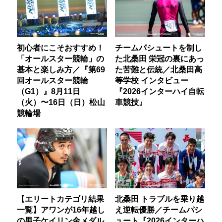
初心者にこそおすすめ！
チームパシュートを制し
「オールスター競輪」の
た北桑田 栄冠の裏にあっ
基本と楽しみ方／『第69
た苦難と伝統／北桑田高
回オールスター競輪
等学校 インタビュー
（G1）』8月11日
『2026インターハイ自転
（火）〜16日（日）松山
車競技』
競輪場
【エリートカテゴリ結果
北桑田 トラブルを乗り越
一覧】アワンが16年越し
え逆転優勝／チームパシ
の男子ケイリン金メダル
ュート『2026インターハ