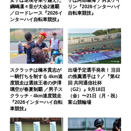
女子は逆境を乗り越えた
子は阿部陽海 ／男女ケイ
綱嶋凜々音が大会2連覇
リン『2026インターハイ
／ロードレース『2026イ
自転車競技』
ンターハイ自転車競技』
スクラッチは橋本貫志が
出場予定選手発表！ 注目
一騎打ちを制する 4km速
の推薦選手は？／『第42
度競走は選抜王者の伊澤
回 共同通信社杯
璃空が春夏制覇 ／男子ス
（G2）』9月18日
クラッチ・4km速度競走
（金）〜21日（月・祝）
『2026インターハイ自転
富山競輪場
車競技』