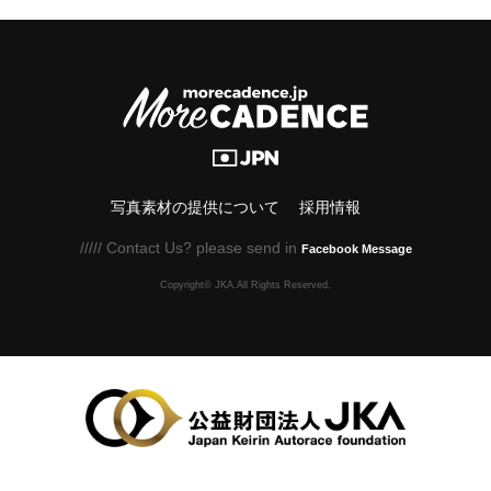
写真素材の提供について
採用情報
///// Contact Us? please send in
Facebook Message
Copyright© JKA.All Rights Reserved.