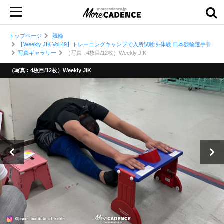
トップページ
競輪
【Weekly JIK Vol.49】トレーニングキャンプで入所試験を体験 日本競輪選手養成
写真ギャラリー
（写真 : 4枚目/12枚）Weekly JIK
（写真 : 4枚目/12枚）Weekly JIK