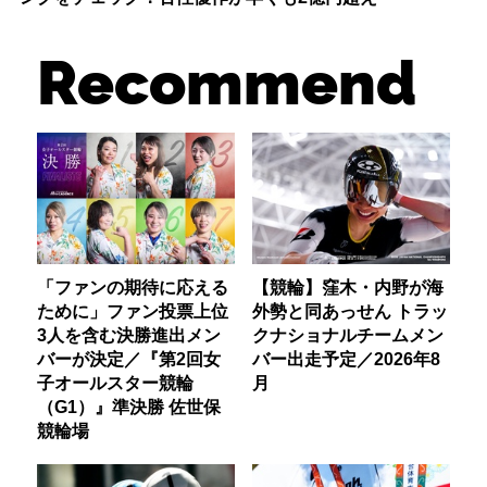
Recommend
「ファンの期待に応える
【競輪】窪木・内野が海
ために」ファン投票上位
外勢と同あっせん トラッ
3人を含む決勝進出メン
クナショナルチームメン
バーが決定／『第2回女
バー出走予定／2026年8
子オールスター競輪
月
（G1）』準決勝 佐世保
競輪場