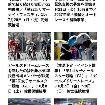
前で粘り続けた吉田がG2
緊急支援の募集を開始 8
初優勝／『第22回サマー
月21日（金）15時まで／
ナイトフェスティバル』
2027年度「競輪とオート
7月20日（月・祝）高知
レースの補助事業」
競輪場
ガールズドリームレース
【放送予定・イベント情
を制したのは佐藤水菜 準
報】『第2回女子オール
決勝出場メンバーが決定
スター競輪（G1）』「ガ
『第2回女子オールスタ
ールズドリームレース」
ー競輪（G1）』／8月8
／8月7日（金）〜9日
日（土） 佐世保競輪場
（日） 佐世保競輪場