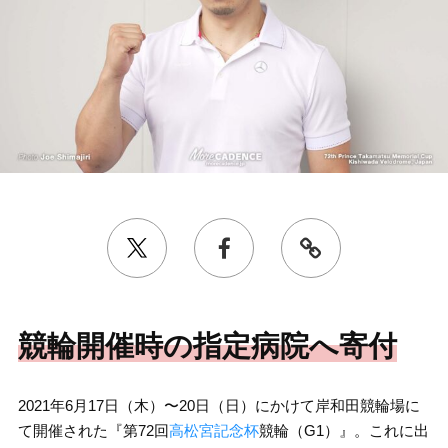
競輪開催時の指定病院へ寄付
2021年6月17日（木）〜20日（日）にかけて岸和田競輪場に
て開催された『第72回
高松宮記念杯
競輪（G1）』。これに出