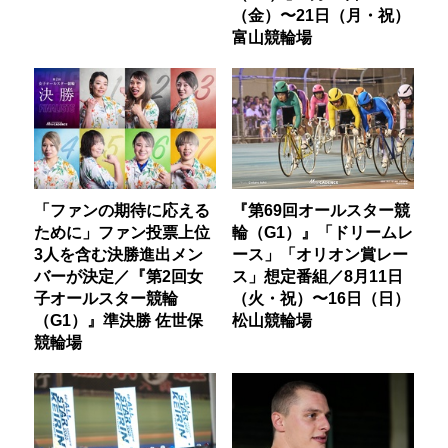
（金）〜21日（月・祝）
富山競輪場
「ファンの期待に応える
『第69回オールスター競
ために」ファン投票上位
輪（G1）』「ドリームレ
3人を含む決勝進出メン
ース」「オリオン賞レー
バーが決定／『第2回女
ス」想定番組／8月11日
子オールスター競輪
（火・祝）〜16日（日）
（G1）』準決勝 佐世保
松山競輪場
競輪場