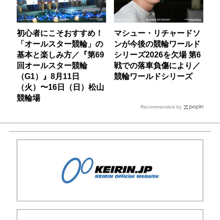
初心者にこそおすすめ！
マシュー・リチャードソ
「オールスター競輪」の
ンが今後の競輪ワールド
基本と楽しみ方／『第69
シリーズ2026を欠場 第6
回オールスター競輪
戦での落車負傷により／
（G1）』8月11日
競輪ワールドシリーズ
（火）〜16日（日）松山
競輪場
Recommended by