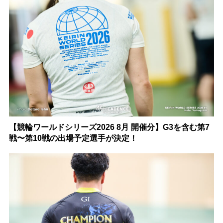
【競輪ワールドシリーズ2026 8月 開催分】G3を含む第7
戦〜第10戦の出場予定選手が決定！