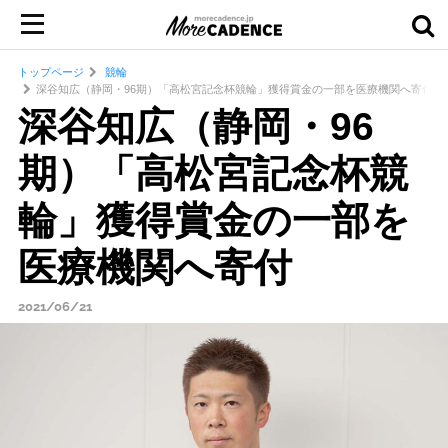
トップページ
競輪
深谷知広（静岡・96期）「高松宮記念杯競輪」獲得賞金の一部を医療機関へ寄付
深谷知広（静岡・96
期）「高松宮記念杯競
輪」獲得賞金の一部を
医療機関へ寄付
2021/06/21