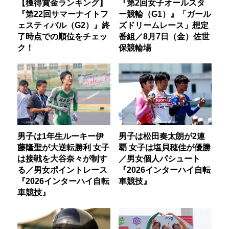
【獲得賞金ランキング】
『第2回女子オールスタ
『第22回サマーナイトフ
ー競輪（G1）』「ガール
ェスティバル（G2）』終
ズドリームレース」想定
了時点での順位をチェッ
番組／8月7日（金）佐世
ク！
保競輪場
男子は1年生ルーキー伊
男子は松田奏太朗が2連
藤隆聖が大逆転勝利 女子
覇 女子は塩貝穂佳が優勝
は接戦を大谷奈々が制す
／男女個人パシュート
る／男女ポイントレース
『2026インターハイ自転
『2026インターハイ自転
車競技』
車競技』