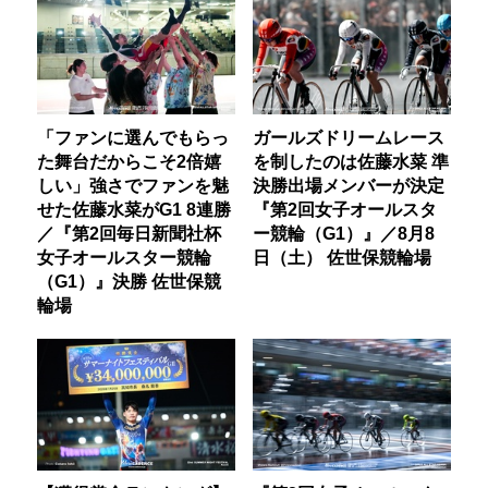
「ファンに選んでもらっ
ガールズドリームレース
た舞台だからこそ2倍嬉
を制したのは佐藤水菜 準
しい」強さでファンを魅
決勝出場メンバーが決定
せた佐藤水菜がG1 8連勝
『第2回女子オールスタ
／『第2回毎日新聞社杯
ー競輪（G1）』／8月8
女子オールスター競輪
日（土） 佐世保競輪場
（G1）』決勝 佐世保競
輪場