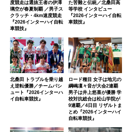
度競走は選抜王者の伊澤
た苦難と伝統／北桑田高
璃空が春夏制覇 ／男子ス
等学校 インタビュー
クラッチ・4km速度競走
『2026インターハイ自転
『2026インターハイ自転
車競技』
車競技』
北桑田 トラブルを乗り越
ロード種目 女子は地元の
え逆転優勝／チームパシ
綱嶋凜々音が大会2連覇
ュート『2026インターハ
男子は井上悠喜が優勝 学
イ自転車競技』
校対抗総合は松山学院が
9連覇／4日目 リザルトま
とめ『2026インターハイ
自転車競技』