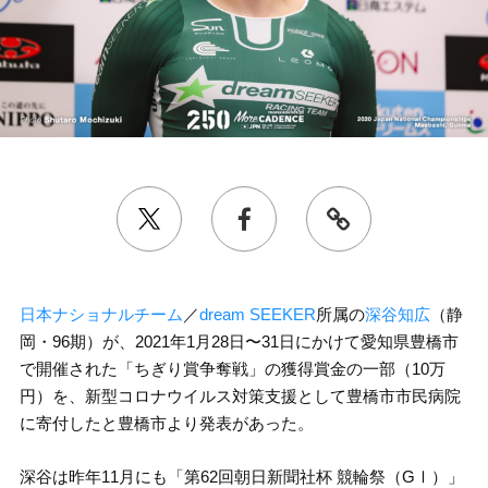
日本ナショナルチーム
／
dream SEEKER
所属の
深谷知広
（静
岡・96期）が、2021年1月28日〜31日にかけて愛知県豊橋市
で開催された「ちぎり賞争奪戦」の獲得賞金の一部（10万
円）を、新型コロナウイルス対策支援として豊橋市市民病院
に寄付したと豊橋市より発表があった。
深谷は昨年11月にも「第62回朝日新聞社杯 競輪祭（GⅠ）」