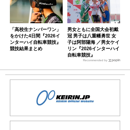
「高校生ナンバーワン」
男女ともに全国大会初戴
をかけた4日間『2026イ
冠 男子は八重幡勇世 女
ンターハイ自転車競技』
子は阿部陽海 ／男女ケイ
競技結果まとめ
リン『2026インターハイ
自転車競技』
Recommended by