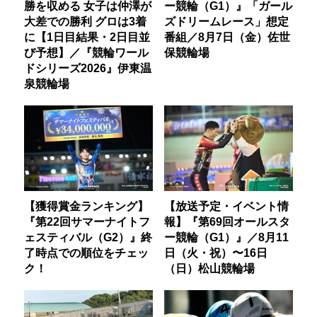
勝を収める 女子は仲澤が
ー競輪（G1）』「ガール
大差での勝利 グロは3着
ズドリームレース」想定
に【1日目結果・2日目並
番組／8月7日（金）佐世
び予想】／『競輪ワール
保競輪場
ドシリーズ2026』伊東温
泉競輪場
【獲得賞金ランキング】
【放送予定・イベント情
『第22回サマーナイトフ
報】『第69回オールスタ
ェスティバル（G2）』終
ー競輪（G1）』／8月11
了時点での順位をチェッ
日（火・祝）〜16日
ク！
（日）松山競輪場