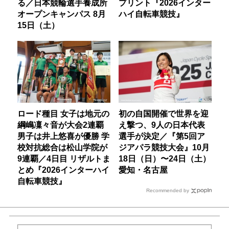
る／日本競輪選手養成所
プリント『2026インター
オープンキャンパス 8月
ハイ自転車競技』
15日（土）
ロード種目 女子は地元の
初の自国開催で世界を迎
綱嶋凜々音が大会2連覇
え撃つ、9人の日本代表
男子は井上悠喜が優勝 学
選手が決定／『第5回ア
校対抗総合は松山学院が
ジアパラ競技大会』10月
9連覇／4日目 リザルトま
18日（日）〜24日（土）
とめ『2026インターハイ
愛知・名古屋
自転車競技』
Recommended by