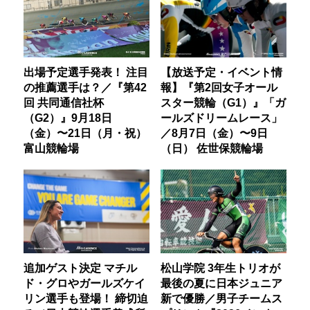
出場予定選手発表！ 注目
【放送予定・イベント情
の推薦選手は？／『第42
報】『第2回女子オール
回 共同通信社杯
スター競輪（G1）』「ガ
（G2）』9月18日
ールズドリームレース」
（金）〜21日（月・祝）
／8月7日（金）〜9日
富山競輪場
（日） 佐世保競輪場
追加ゲスト決定 マチル
松山学院 3年生トリオが
ド・グロやガールズケイ
最後の夏に日本ジュニア
リン選手も登場！ 締切迫
新で優勝／男子チームス