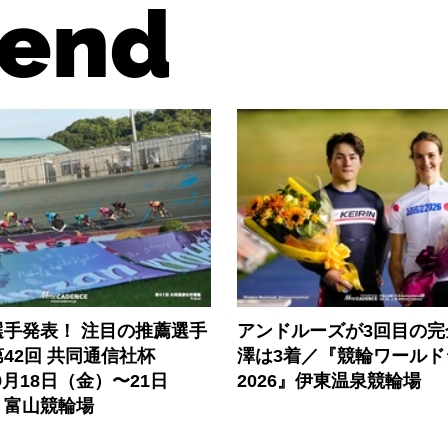
end
選手発表！ 注目の推薦選手
アンドルーズが3回目の完
42回 共同通信社杯
澤は3着／『競輪ワールド
9月18日（金）〜21日
2026』伊東温泉競輪場
）富山競輪場