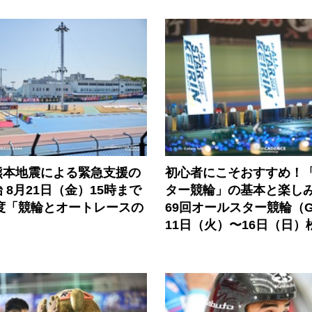
熊本地震による緊急支援の
初心者にこそおすすめ！
 8月21日（金）15時まで
ター競輪」の基本と楽し
年度「競輪とオートレースの
69回オールスター競輪（G
」
11日（火）〜16日（日）