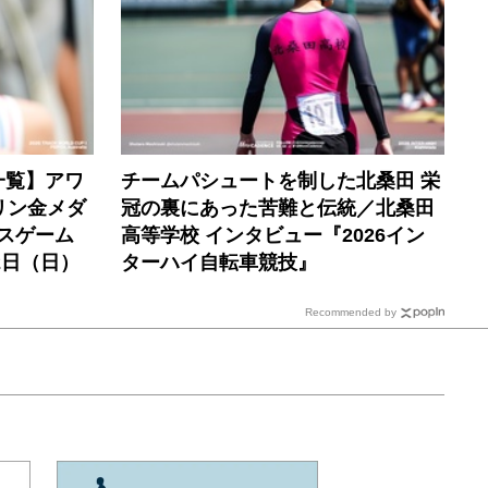
一覧】アワ
チームパシュートを制した北桑田 栄
リン金メダ
冠の裏にあった苦難と伝統／北桑田
ルスゲーム
高等学校 インタビュー『2026イン
2日（日）
ターハイ自転車競技』
Recommended by