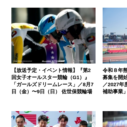
【放送予定・イベント情報】『第2
令和８年
回女子オールスター競輪（G1）』
募集を開始
「ガールズドリームレース」／8月7
／2027
日（金）〜9日（日） 佐世保競輪場
補助事業