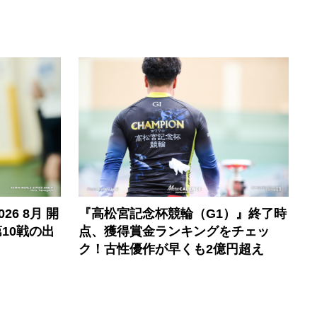
6 8月 開
『高松宮記念杯競輪（G1）』終了時
10戦の出
点、獲得賞金ランキングをチェッ
ク！古性優作が早くも2億円超え