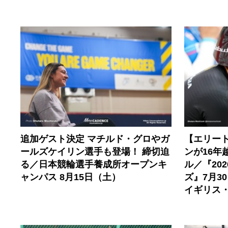
追加ゲスト決定 マチルド・グロやガ
【エリー
ールズケイリン選手も登場！ 締切迫
ンが16年
る／日本競輪選手養成所オープンキ
ル／『20
ャンパス 8月15日（土）
ズ』7月3
イギリス