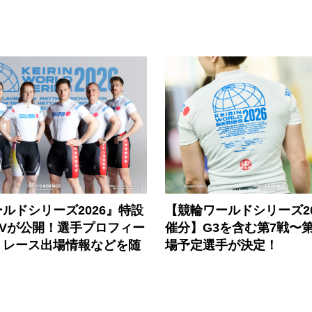
ルドシリーズ2026』特設
【競輪ワールドシリーズ202
PVが公開！選手プロフィー
催分】G3を含む第7戦〜第
、レース出場情報などを随
場予定選手が決定！