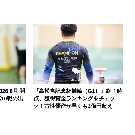
6 8月 開
『高松宮記念杯競輪（G1）』終了時
10戦の出
点、獲得賞金ランキングをチェッ
ク！古性優作が早くも2億円超え