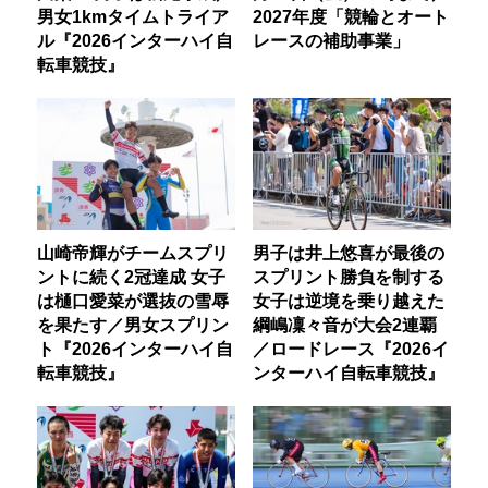
男女1kmタイムトライア
2027年度「競輪とオート
ル『2026インターハイ自
レースの補助事業」
転車競技』
山崎帝輝がチームスプリ
男子は井上悠喜が最後の
ントに続く2冠達成 女子
スプリント勝負を制する
は樋口愛菜が選抜の雪辱
女子は逆境を乗り越えた
を果たす／男女スプリン
綱嶋凜々音が大会2連覇
ト『2026インターハイ自
／ロードレース『2026イ
転車競技』
ンターハイ自転車競技』