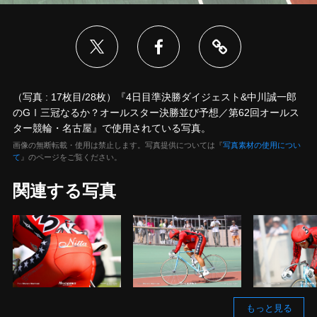
（写真 : 17枚目/28枚）『4日目準決勝ダイジェスト&中川誠一郎
のGⅠ三冠なるか？オールスター決勝並び予想／第62回オールス
ター競輪・名古屋』で使用されている写真。
画像の無断転載・使用は禁止します。写真提供については『
写真素材の使用につい
て
』のページをご覧ください。
関連する写真
もっと見る