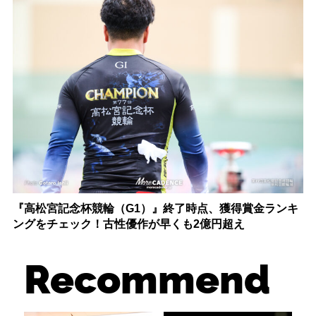
『高松宮記念杯競輪（G1）』終了時点、獲得賞金ランキ
ングをチェック！古性優作が早くも2億円超え
Recommend