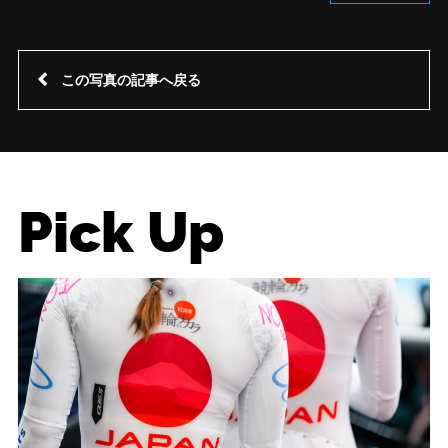
この写真の記事へ戻る
Pick Up