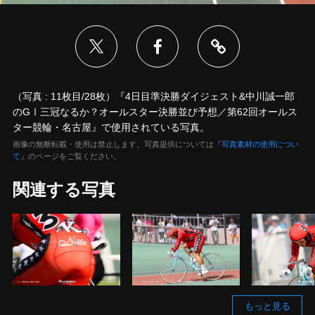
（写真 : 11枚目/28枚）『4日目準決勝ダイジェスト&中川誠一郎
のGⅠ三冠なるか？オールスター決勝並び予想／第62回オールス
ター競輪・名古屋』で使用されている写真。
画像の無断転載・使用は禁止します。写真提供については『
写真素材の使用につい
て
』のページをご覧ください。
関連する写真
もっと見る