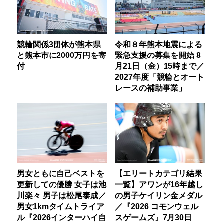
競輪関係3団体が熊本県
令和８年熊本地震による
と熊本市に2000万円を寄
緊急支援の募集を開始 8
付
月21日（金）15時まで／
2027年度「競輪とオート
レースの補助事業」
男女ともに自己ベストを
【エリートカテゴリ結果
更新しての優勝 女子は池
一覧】アワンが16年越し
川楽々 男子は松尾泰成／
の男子ケイリン金メダル
男女1kmタイムトライア
／『2026 コモンウェル
ル『2026インターハイ自
スゲームズ』7月30日