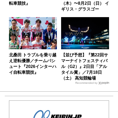
転車競技』
（木）〜8月2日（日） イ
ギリス・グラスゴー
北桑田 トラブルを乗り越
【並び予想】『第22回サ
え逆転優勝／チームパシ
マーナイトフェスティバ
ュート『2026インターハ
ル（G2）』2日目「アル
イ自転車競技』
タイル賞」／7月18日
（土） 高知競輪場
Recommended by