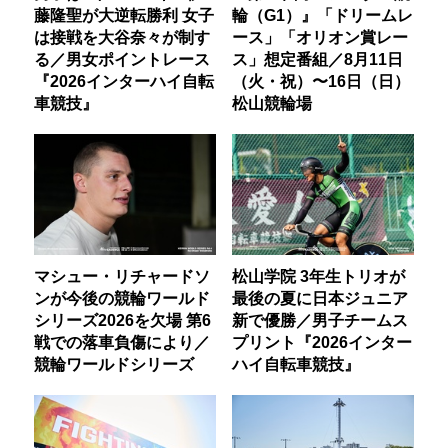
藤隆聖が大逆転勝利 女子
輪（G1）』「ドリームレ
は接戦を大谷奈々が制す
ース」「オリオン賞レー
る／男女ポイントレース
ス」想定番組／8月11日
『2026インターハイ自転
（火・祝）〜16日（日）
車競技』
松山競輪場
マシュー・リチャードソ
松山学院 3年生トリオが
ンが今後の競輪ワールド
最後の夏に日本ジュニア
シリーズ2026を欠場 第6
新で優勝／男子チームス
戦での落車負傷により／
プリント『2026インター
競輪ワールドシリーズ
ハイ自転車競技』