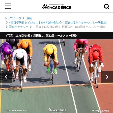
トップページ
競輪
4日目準決勝ダイジェスト&中川誠一郎のGⅠ三冠なるか？オールスター決勝並び予
写真ギャラリー
（写真 : 11枚目/28枚）新田祐大, 第62回オールスター競輪/
（写真 : 11枚目/28枚）新田祐大, 第62回オールスター競輪/