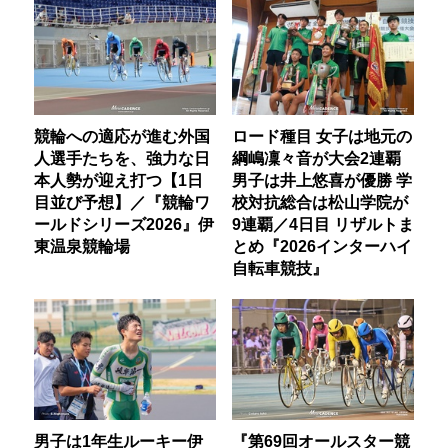
競輪への適応が進む外国
ロード種目 女子は地元の
人選手たちを、強力な日
綱嶋凜々音が大会2連覇
本人勢が迎え打つ【1日
男子は井上悠喜が優勝 学
目並び予想】／『競輪ワ
校対抗総合は松山学院が
ールドシリーズ2026』伊
9連覇／4日目 リザルトま
東温泉競輪場
とめ『2026インターハイ
自転車競技』
男子は1年生ルーキー伊
『第69回オールスター競