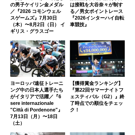
の男子ケイリン金メダル
は接戦を大谷奈々が制す
／『2026 コモンウェル
る／男女ポイントレース
スゲームズ』7月30日
『2026インターハイ自転
（木）〜8月2日（日） イ
車競技』
ギリス・グラスゴー
ヨーロッパ遠征トレーニ
【獲得賞金ランキング】
ング中の日本人選手たち
『第22回サマーナイトフ
がイタリアで活躍／『6
ェスティバル（G2）』終
sere internazionale
了時点での順位をチェッ
"Città di Pordenone"』
ク！
7月13日（月）〜18日
（土）