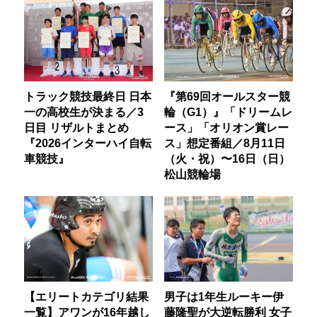
トラック競技最終日 日本
『第69回オールスター競
一の高校生が決まる／3
輪（G1）』「ドリームレ
日目 リザルトまとめ
ース」「オリオン賞レー
『2026インターハイ自転
ス」想定番組／8月11日
車競技』
（火・祝）〜16日（日）
松山競輪場
【エリートカテゴリ結果
男子は1年生ルーキー伊
一覧】アワンが16年越し
藤隆聖が大逆転勝利 女子