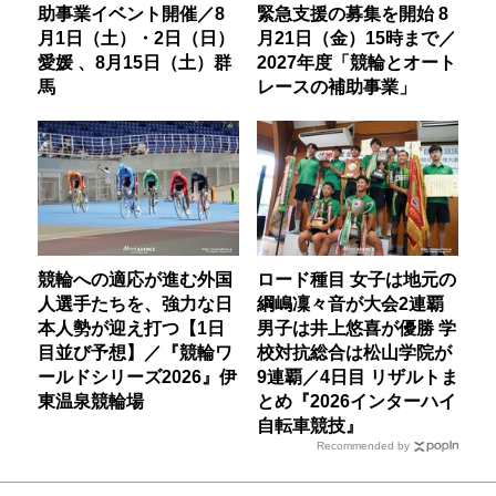
助事業イベント開催／8
緊急支援の募集を開始 8
月1日（土）・2日（日）
月21日（金）15時まで／
愛媛 、8月15日（土）群
2027年度「競輪とオート
馬
レースの補助事業」
競輪への適応が進む外国
ロード種目 女子は地元の
人選手たちを、強力な日
綱嶋凜々音が大会2連覇
本人勢が迎え打つ【1日
男子は井上悠喜が優勝 学
目並び予想】／『競輪ワ
校対抗総合は松山学院が
ールドシリーズ2026』伊
9連覇／4日目 リザルトま
東温泉競輪場
とめ『2026インターハイ
自転車競技』
Recommended by