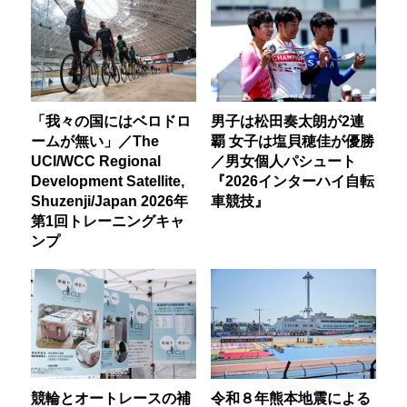
「我々の国にはベロドロ
男子は松田奏太朗が2連
ームが無い」／The
覇 女子は塩貝穂佳が優勝
UCI/WCC Regional
／男女個人パシュート
Development Satellite,
『2026インターハイ自転
Shuzenji/Japan 2026年
車競技』
第1回トレーニングキャ
ンプ
競輪とオートレースの補
令和８年熊本地震による