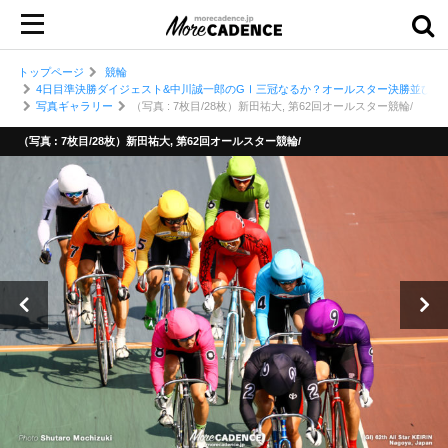
トップページ
競輪
4日目準決勝ダイジェスト&中川誠一郎のGⅠ三冠なるか？オールスター決勝並び予
写真ギャラリー
（写真 : 7枚目/28枚）新田祐大, 第62回オールスター競輪/
（写真 : 7枚目/28枚）新田祐大, 第62回オールスター競輪/