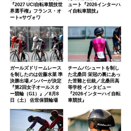
『2027 UCI自転車競技世
ュート『2026インターハ
界選手権』フランス・オ
イ自転車競技』
ート=サヴォワ
ガールズドリームレース
チームパシュートを制し
を制したのは佐藤水菜 準
た北桑田 栄冠の裏にあっ
決勝出場メンバーが決定
た苦難と伝統／北桑田高
『第2回女子オールスタ
等学校 インタビュー
ー競輪（G1）』／8月8
『2026インターハイ自転
日（土） 佐世保競輪場
車競技』