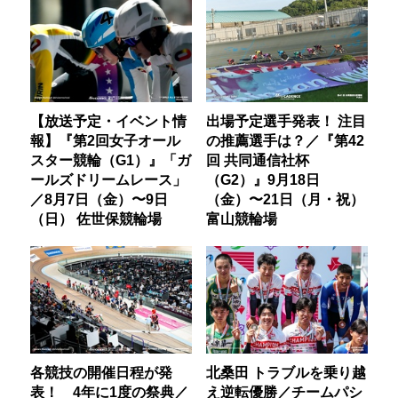
【放送予定・イベント情
出場予定選手発表！ 注目
報】『第2回女子オール
の推薦選手は？／『第42
スター競輪（G1）』「ガ
回 共同通信社杯
ールズドリームレース」
（G2）』9月18日
／8月7日（金）〜9日
（金）〜21日（月・祝）
（日） 佐世保競輪場
富山競輪場
各競技の開催日程が発
北桑田 トラブルを乗り越
表！ 4年に1度の祭典／
え逆転優勝／チームパシ