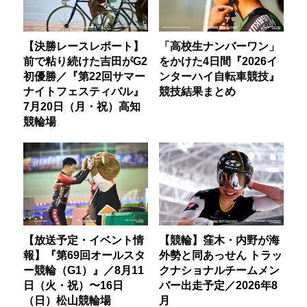
【決勝レースレポート】
「高校生ナンバーワン」
前で粘り続けた吉田がG2
をかけた4日間『2026イ
初優勝／『第22回サマー
ンターハイ自転車競技』
ナイトフェスティバル』
競技結果まとめ
7月20日（月・祝）高知
競輪場
【放送予定・イベント情
【競輪】窪木・内野が海
報】『第69回オールスタ
外勢と同あっせん トラッ
ー競輪（G1）』／8月11
クナショナルチームメン
日（火・祝）〜16日
バー出走予定／2026年8
（日）松山競輪場
月