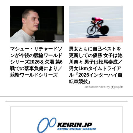
マシュー・リチャードソ
男女ともに自己ベストを
ンが今後の競輪ワールド
更新しての優勝 女子は池
シリーズ2026を欠場 第6
川楽々 男子は松尾泰成／
戦での落車負傷により／
男女1kmタイムトライア
競輪ワールドシリーズ
ル『2026インターハイ自
転車競技』
Recommended by