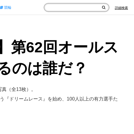
競輪
詳細検索
】第62回オールス
るのは誰だ？
真（全13枚）。
競う『ドリームレース』を始め、100人以上の有力選手た