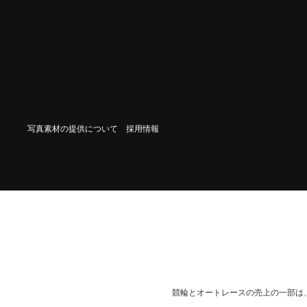
写真素材の提供について
採用情報
競輪とオートレースの売上の一部は