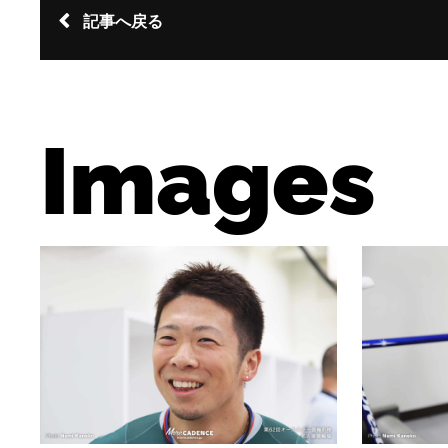
記事へ戻る
Images