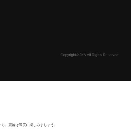
Copyright© JKA.All Rights Reserved.
から。競輪は適度に楽しみましょう。